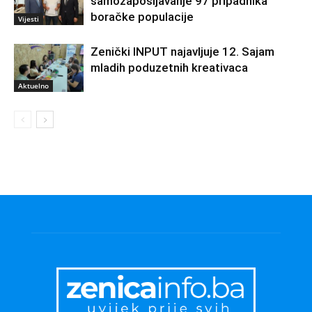
samozapošljavanje 97 pripadnika
boračke populacije
Vijesti
Zenički INPUT najavljuje 12. Sajam
mladih poduzetnih kreativaca
Aktuelno