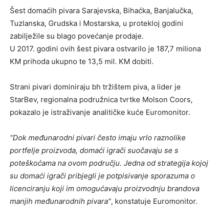
Šest domaćih pivara Sarajevska, Bihaćka, Banjalučka,
Tuzlanska, Grudska i Mostarska, u protekloj godini
zabilježile su blago povećanje prodaje.
U 2017. godini ovih šest pivara ostvarilo je 187,7 miliona
KM prihoda ukupno te 13,5 mil. KM dobiti.
Strani pivari dominiraju bh tržištem piva, a lider je
StarBev, regionalna podružnica tvrtke Molson Coors,
pokazalo je istraživanje analitičke kuće Euromonitor.
“Dok međunarodni pivari često imaju vrlo raznolike
portfelje proizvoda, domaći igrači suočavaju se s
poteškoćama na ovom području. Jedna od strategija kojoj
su domaći igrači pribjegli je potpisivanje sporazuma o
licenciranju koji im omogućavaju proizvodnju brandova
manjih međunarodnih pivara”
, konstatuje Euromonitor.