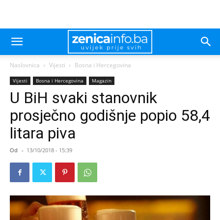
Naslovnica
Vijesti
Bosna i Hercegovina
Vijesti
Bosna i Hercegovina
Magazin
U BiH svaki stanovnik
prosječno godišnje popio 58,4
litara piva
Od
-
13/10/2018 - 15:39