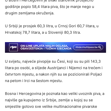
U Bosni i Hercegovini je svaki stanovnik prosječno
godišnje popio 58,4 litara piva, što je manje nego u
drugim zemljama okruženja.
U Srbiji je prosjek 60,3 litra, u Crnoj Gori 60,7 litara, u
Hrvatskoj 78,7 litara, a u Sloveniji 80,3 litra.
U svijetu, najveće pivopije su Česi, koji su su pili 143,3
litara po osobi, a slijede Austrijanci i Nijemci na trećem i
četvrtom mjestu, a nakon njih su se pozicionirali Poljaci
na petom i Irci na šestom mjestu.
Bosna i Hercegovina je poznata kao veliki uvoznik piva, a
najviše ga kupujemo iz Srbije, zemlje u kojoj su se
smjestile gotovo sve velike multinacionalne pivarske