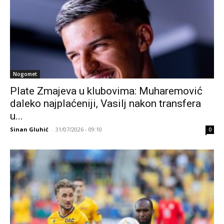
Nogomet
Plate Zmajeva u klubovima: Muharemović
daleko najplaćeniji, Vasilj nakon transfera
u...
Sinan Gluhić
-
31/07/2026 - 09:10
0