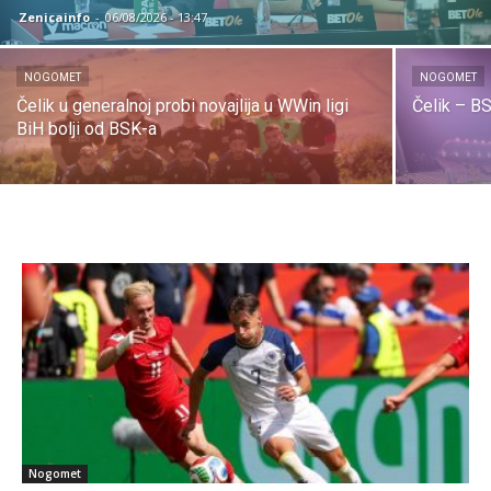
Zenicainfo
-
06/08/2026 - 13:47
NOGOMET
NOGOMET
Čelik u generalnoj probi novajlija u WWin ligi
Čelik – BS
BiH bolji od BSK-a
Nogomet