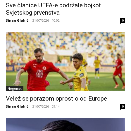
Sve članice UEFA-e podržale bojkot
Svjetskog prvenstva
Sinan Gluhić
-
31/07/2026 - 10:02
0
Nogomet
Velež se porazom oprostio od Europe
Sinan Gluhić
-
31/07/2026 - 09:14
0