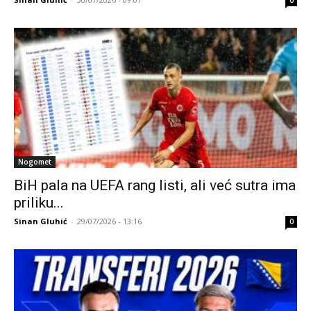
0
Nogomet
BiH pala na UEFA rang listi, ali već sutra ima
priliku...
Sinan Gluhić
-
29/07/2026 - 13:16
0