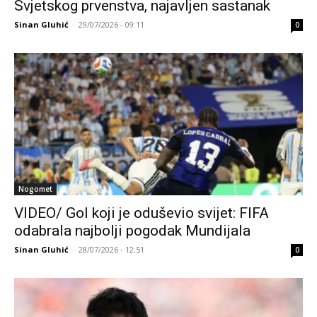
Svjetskog prvenstva, najavljen sastanak
Sinan Gluhić
-
29/07/2026 - 09:11
0
Nogomet
VIDEO/ Gol koji je oduševio svijet: FIFA
odabrala najbolji pogodak Mundijala
Sinan Gluhić
-
28/07/2026 - 12:51
0