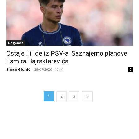
Nogomet
Ostaje ili ide iz PSV-a: Saznajemo planove
Esmira Bajraktarevića
Sinan Gluhić
-
28/07/2026 - 10:44
0
1
2
3