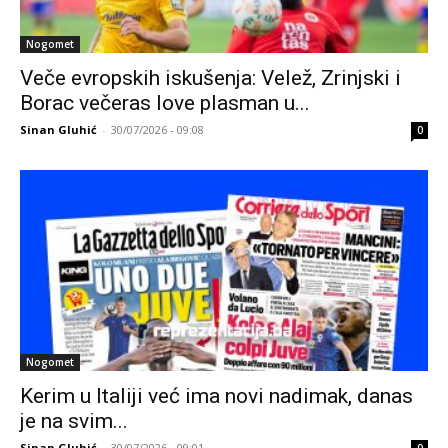
Nogomet
Veče evropskih iskušenja: Velež, Zrinjski i
Borac večeras love plasman u...
Sinan Gluhić
-
30/07/2026 - 09:08
0
Nogomet
Kerim u Italiji već ima novi nadimak, danas
je na svim...
Sinan Gluhić
-
30/07/2026 - 09:01