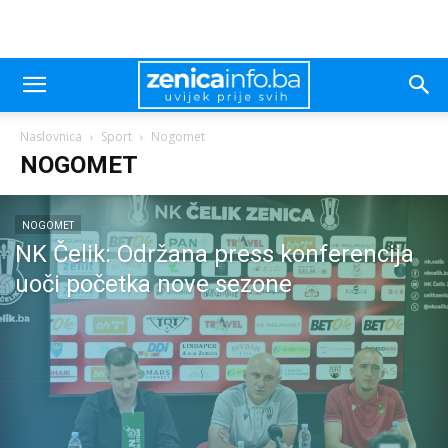
Naslovnica
Sport
Nogomet
NOGOMET
NOGOMET
NK Čelik: Održana press konferencija
uoči početka nove sezone