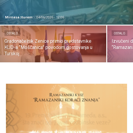
Mirnesa Hurem
-
04/06/2026 - 12:06
OSTALO
OSTALO
Gradonačelnik Zenice primio predstavnike
Izvučeni d
KUD-a “Mošćanica” povodom gostovanja u
“Ramazansk
Turskoj