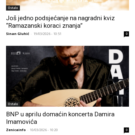
Ostalo
Još jedno podsjećanje na nagradni kviz
“Ramazanski koraci znanja”
Sinan Gluhić
-
19/03/2026 - 10:51
0
Ostalo
BNP u aprilu domaćin koncerta Damira
Imamovića
Zenicainfo
-
10/03/2026 - 10:20
0