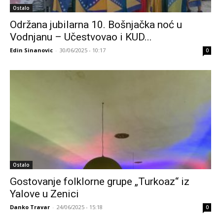
Ostalo
Održana jubilarna 10. Bošnjačka noć u
Vodnjanu – Učestvovao i KUD...
Edin Sinanovic
-
30/06/2025 - 10:17
0
Ostalo
Gostovanje folklorne grupe „Turkoaz“ iz
Yalove u Zenici
Danko Travar
-
24/06/2025 - 15:18
0