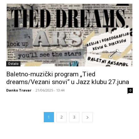
Ostalo
Baletno-muzički program „Tied
dreams/Vezani snovi“ u Jazz klubu 27.juna
Danko Travar
-
21/06/2025 - 13:44
0
1
2
3