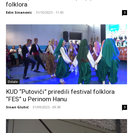
folklora
Edin Sinanovic
-
31/10/2025 - 11:43
0
Ostalo
KUD “Putovići” priredili festival folklora
“FES” u Perinom Hanu
Sinan Gluhić
-
01/09/2025 - 09:38
0