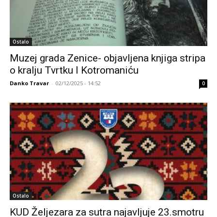
Ostalo
Muzej grada Zenice- objavljena knjiga stripa
o kralju Tvrtku I Kotromaniću
Danko Travar
-
02/12/2025 - 14:52
0
Ostalo
KUD Željezara za sutra najavljuje 23.smotru