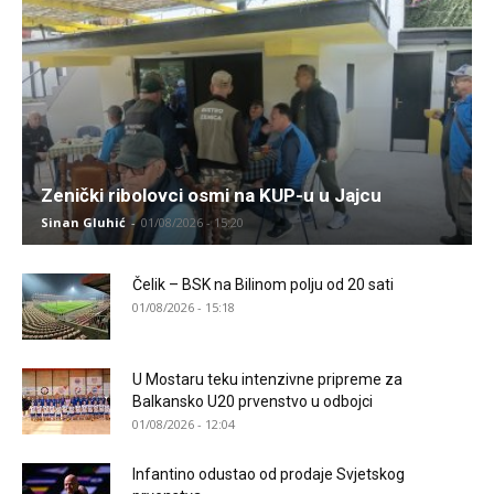
Zenički ribolovci osmi na KUP-u u Jajcu
Sinan Gluhić
-
01/08/2026 - 15:20
Čelik – BSK na Bilinom polju od 20 sati
01/08/2026 - 15:18
U Mostaru teku intenzivne pripreme za
Balkansko U20 prvenstvo u odbojci
01/08/2026 - 12:04
Infantino odustao od prodaje Svjetskog