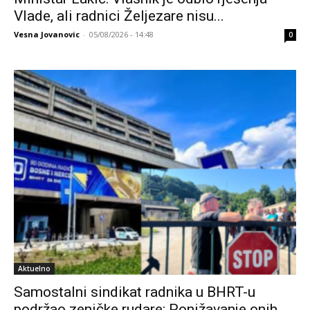
Vlade, ali radnici Željezare nisu...
Vesna Jovanovic
-
05/08/2026 - 14:48
0
Aktuelno
Samostalni sindikat radnika u BHRT-u
podržao zeničke rudare: Ponižavanje onih