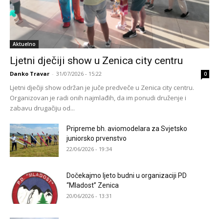
Aktuelno
Ljetni dječiji show u Zenica city centru
Danko Travar
-
31/07/2026 - 15:22
0
Ljetni dječiji show održan je juče predveče u Zenica city centru.
Organizovan je radi onih najmlađih, da im ponudi druženje i
zabavu drugačiju od...
Pripreme bh. aviomodelara za Svjetsko
juniorsko prvenstvo
22/06/2026 - 19:34
Dočekajmo ljeto budni u organizaciji PD
“Mladost” Zenica
20/06/2026 - 13:31