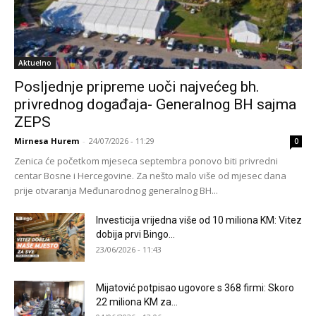
Aktuelno
Posljednje pripreme uoči najvećeg bh.
privrednog događaja- Generalnog BH sajma
ZEPS
Mirnesa Hurem
-
24/07/2026 - 11:29
0
Zenica će početkom mjeseca septembra ponovo biti privredni
centar Bosne i Hercegovine. Za nešto malo više od mjesec dana
prije otvaranja Međunarodnog generalnog BH...
Investicija vrijedna više od 10 miliona KM: Vitez
dobija prvi Bingo...
23/06/2026 - 11:43
Mijatović potpisao ugovore s 368 firmi: Skoro
22 miliona KM za...