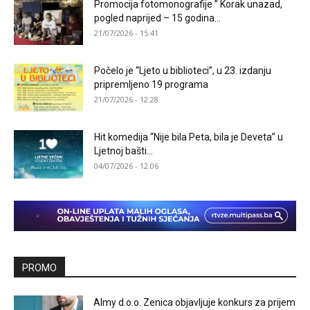
Promocija fotomonografije ” Korak unazad,
pogled naprijed – 15 godina...
21/07/2026 - 15:41
Počelo je “Ljeto u biblioteci”, u 23. izdanju
pripremljeno 19 programa
21/07/2026 - 12:28
Hit komedija “Nije bila Peta, bila je Deveta” u
Ljetnoj bašti...
04/07/2026 - 12:06
PROMO
Almy d.o.o. Zenica objavljuje konkurs za prijem