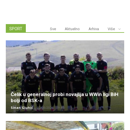
SPORT
Sve
Aktuelno
Arhiva
Više
Čelik u generalnoj probi novajlija u WWin ligi BiH
bolji od BSK-a
Sinan Gluhić
-
02/08/2026 - 09:49