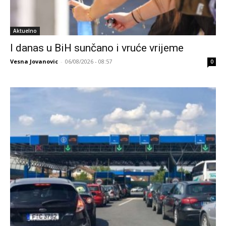
Aktuelno
I danas u BiH sunčano i vruće vrijeme
Vesna Jovanovic
-
06/08/2026 - 08:57
0