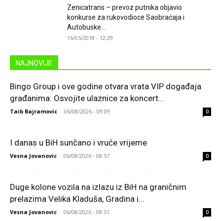
Zenicatrans – prevoz putnika objavio
konkurse za rukovodioce Saobraćaja i
Autobuske...
16/05/2018 - 12:29
NAJNOVIJE
Bingo Group i ove godine otvara vrata VIP događaja
građanima: Osvojite ulaznice za koncert...
Taib Bajramovic
-
06/08/2026 - 09:09
0
I danas u BiH sunčano i vruće vrijeme
Vesna Jovanovic
-
06/08/2026 - 08:57
0
Duge kolone vozila na izlazu iz BiH na graničnim
prelazima Velika Kladuša, Gradina i...
Vesna Jovanovic
-
06/08/2026 - 08:51
0