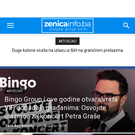
AKTUELNO
Duge kolone vozila na izlazu iz BiH na graničnim prelazima
Rudari ne žele da napuste jamu Raspotočje RMU Zenica
Velika Kladuša, Gradina i Orašje
AKTUELNO
Bingo Group i ove godine otvara vrata
VIP događaja građanima: Osvojite
ulaznice za koncert Petra Graše
Taib Bajramovic
-
06/08/2026 - 09:09