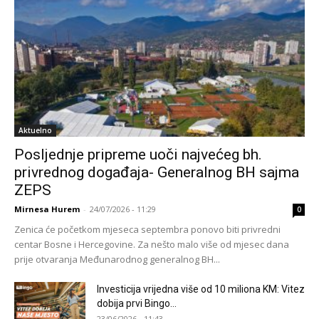
Aktuelno
Posljednje pripreme uoči najvećeg bh.
privrednog događaja- Generalnog BH sajma
ZEPS
Mirnesa Hurem
-
24/07/2026 - 11:29
0
Zenica će početkom mjeseca septembra ponovo biti privredni
centar Bosne i Hercegovine. Za nešto malo više od mjesec dana
prije otvaranja Međunarodnog generalnog BH...
Investicija vrijedna više od 10 miliona KM: Vitez
dobija prvi Bingo...
23/06/2026 - 11:43