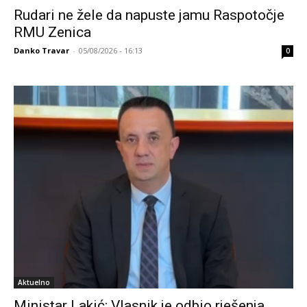
Rudari ne žele da napuste jamu Raspotočje
RMU Zenica
Danko Travar
-
05/08/2026 - 16:13
0
Aktuelno
Ministar Lakić: Vlasnik je odbio rješenja