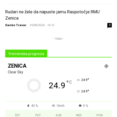
Rudari ne žele da napuste jamu Raspotočje RMU
Zenica
Danko Travar
-
05/08/2026 - 16:13
0
- Oglas -
Vremenska prognoza
ZENICA
Clear Sky
°
24.9
°
C
24.9
°
24.9
43 %
1kmh
0 %
ČET
PET
SUB
NED
PON