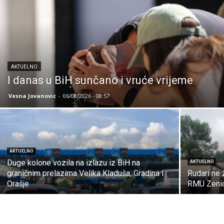
AKTUELNO
I danas u BiH sunčano i vruće vrijeme
Vesna Jovanovic
-
06/08/2026 - 08:57
AKTUELNO
Duge kolone vozila na izlazu iz BiH na
AKTUELNO
graničnim prelazima Velika Kladuša, Gradina i
Rudari ne
Orašje
RMU Zeni