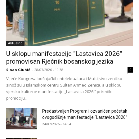
Aktuelno
U sklopu manifestacije “Lastavica 2026”
promovisan Rječnik bosanskog jezika
Sinan Gluhić
-
28/07/2026 - 10:38
0
Vijeće Kongresa bošnjačkih intelektualaca i Muftijstvo zeničko
sinož su u Islamskom centru Sultan Ahmed Zenica. a u sklopu
vjersko-kulturne manifestacije „Lastavica 2026.“ priredilo
promociju...
Predastvaljen Program i ozvaničen početak
ovogodišnje manifestacije “Lastavica 2026”
24/07/2026 - 14:54