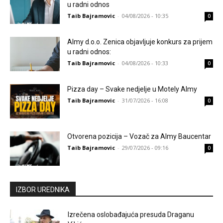
u radni odnos
Taib Bajramovic
-
04/08/2026 - 10:35
0
Almy d.o.o. Zenica objavljuje konkurs za prijem
u radni odnos:
Taib Bajramovic
-
04/08/2026 - 10:33
0
Pizza day – Svake nedjelje u Motely Almy
Taib Bajramovic
-
31/07/2026 - 16:08
0
Otvorena pozicija – Vozač za Almy Baucentar
Taib Bajramovic
-
29/07/2026 - 09:16
0
IZBOR UREDNIKA
Izrečena oslobađajuća presuda Draganu