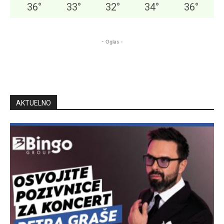
36
°
33
°
32
°
34
°
36
°
- Oglas -
AKTUELNO