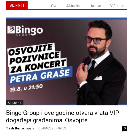
VIJESTI
Sve
Aktuelno
Arhiva
Više
Aktuelno
Bingo Group i ove godine otvara vrata VIP
događaja građanima: Osvojite...
Taib Bajramovic
-
06/08/2026 - 09:09
0