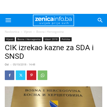
Naslovnica
Vijesti
Bosna i Hercegovina
Vijesti
Bosna i Hercegovina
Izbori 2018
Politika
CIK izrekao kazne za SDA i
SNSD
Od
-
05/10/2018 - 14:48