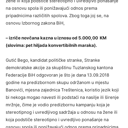
žene ili koja podstiče stereotipno i uvredljivo ponašanje
na osnovu spola ili ponižavajući odnos prema
pripadnicima različitih spolova. Zbog toga joj se, na
osnovu Izbornog zakona BiH,
– izriče novčana kazna u iznosu od 5.000,00 KM
(slovima: pet hiljada konvertibilnih maraka)
.
Gutić Bego, kandidat političke stranke, Stranke
demokratske akcije za skupštinu Tuzlanskog kantona
Federacije BiH odgovoran je što je dana 13.09.2018
godine na predizbornom skupu održanom u mjestu
Banovići, mjesna zajednica Treštenica, koristio jezik koji
bi nekoga mogao navesti ili podstaći na nasilje ili širenje
mržnje, čime je vodio predizbornu kampanju koja je
stereotipnog i uvredljivog sadržaja u odnosu na žene ili
koja podstiče stereotipno i uvredljivo ponašanje na
osnovu spola ili ponižavajući odnos prema pripadnicima