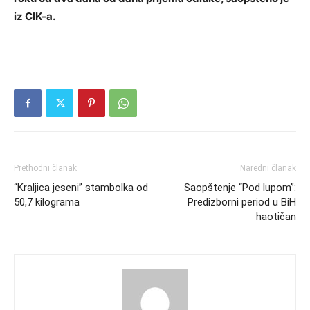
iz CIK-a.
Prethodni članak
Naredni članak
“Kraljica jeseni” stambolka od
Saopštenje “Pod lupom”:
50,7 kilograma
Predizborni period u BiH
haotičan