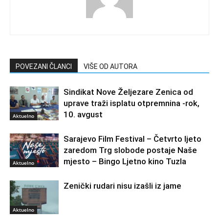
POVEZANI ČLANCI
VIŠE OD AUTORA
Sindikat Nove Željezare Zenica od
uprave traži isplatu otpremnina -rok,
10. avgust
Aktuelno
Sarajevo Film Festival – Četvrto ljeto
zaredom Trg slobode postaje Naše
mjesto – Bingo Ljetno kino Tuzla
Aktuelno
Zenički rudari nisu izašli iz jame
Aktuelno