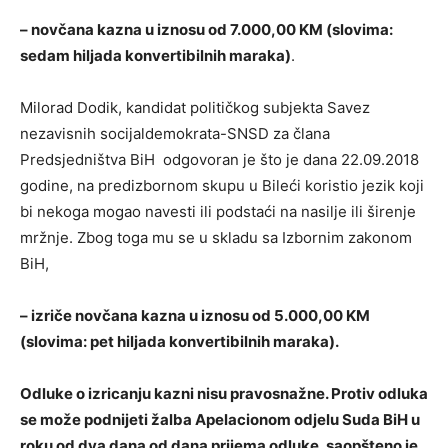
– novčana kazna u iznosu od 7.000,00 KM (slovima:
sedam hiljada konvertibilnih maraka)
.
Milorad Dodik, kandidat političkog subjekta Savez
nezavisnih socijaldemokrata-SNSD za člana
Predsjedništva BiH odgovoran je što je dana 22.09.2018
godine, na predizbornom skupu u Bileći koristio jezik koji
bi nekoga mogao navesti ili podstaći na nasilje ili širenje
mržnje. Zbog toga mu se u skladu sa Izbornim zakonom
BiH,
– izriče novčana kazna u iznosu od 5.000,00 KM
(slovima: pet hiljada konvertibilnih maraka).
Odluke o izricanju kazni nisu pravosnažne. Protiv odluka
se može podnijeti žalba Apelacionom odjelu Suda BiH u
roku od dva dana od dana prijema odluke, saopšteno je