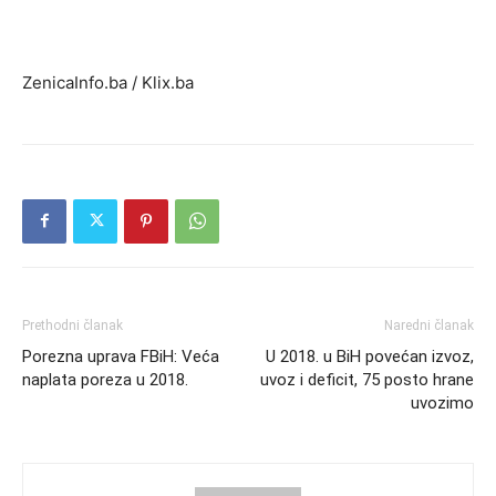
ZenicaInfo.ba / Klix.ba
Prethodni članak
Naredni članak
Porezna uprava FBiH: Veća
U 2018. u BiH povećan izvoz,
naplata poreza u 2018.
uvoz i deficit, 75 posto hrane
uvozimo