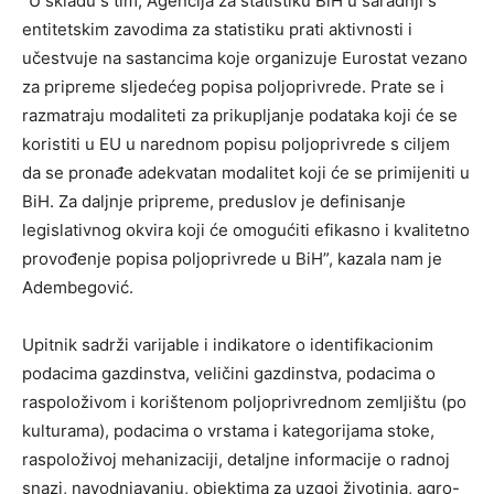
“U skladu s tim, Agencija za statistiku BiH u saradnji s
entitetskim zavodima za statistiku prati aktivnosti i
učestvuje na sastancima koje organizuje Eurostat vezano
za pripreme sljedećeg popisa poljoprivrede. Prate se i
razmatraju modaliteti za prikupljanje podataka koji će se
koristiti u EU u narednom popisu poljoprivrede s ciljem
da se pronađe adekvatan modalitet koji će se primijeniti u
BiH. Za daljnje pripreme, preduslov je definisanje
legislativnog okvira koji će omogućiti efikasno i kvalitetno
provođenje popisa poljoprivrede u BiH”, kazala nam je
Adembegović.
Upitnik sadrži varijable i indikatore o identifikacionim
podacima gazdinstva, veličini gazdinstva, podacima o
raspoloživom i korištenom poljoprivrednom zemljištu (po
kulturama), podacima o vrstama i kategorijama stoke,
raspoloživoj mehanizaciji, detaljne informacije o radnoj
snazi, navodnjavanju, objektima za uzgoj životinja, agro-