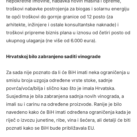
nepokretne imovine, nabavka novih mašina i opreme,
troškovi nabavke postrojenja za biogas i solarnu energiju
te opći troškovi do gornje granice od 12 posto (za
arhitekte, inžinjere i ostale konsultantske naknade) i
troškovi pripreme biznis plana u iznosu od četiri posto od
ukupnog ulaganja (ne više od 6.000 eura).
Hrvatskoj bilo zabranjeno saditi vinograde
Za sada nije poznato da li će BiH imati neka ograničenja u
smislu broja uzgoja određene vrste stoke, sadnje
povrća/voća/bilja i slično kao što je imala Hrvatska.
Susjedima je bila zabranjena sadnja novih vinograda, a
imali su i carinu na određene proizvode. Ranije je bilo
navedeno kako će BiH imati određena ograničenja kada je
riječ o izvozu junetine, ribe, vina i šećera, ali detalji će biti
poznati kako se BiH bude približavala EU.