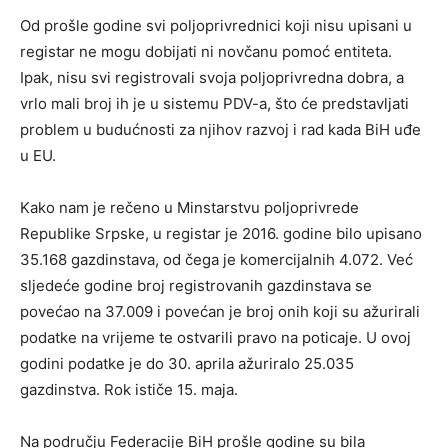
Od prošle godine svi poljoprivrednici koji nisu upisani u
registar ne mogu dobijati ni novčanu pomoć entiteta.
Ipak, nisu svi registrovali svoja poljoprivredna dobra, a
vrlo mali broj ih je u sistemu PDV-a, što će predstavljati
problem u budućnosti za njihov razvoj i rad kada BiH uđe
u EU.
Kako nam je rečeno u Minstarstvu poljoprivrede
Republike Srpske, u registar je 2016. godine bilo upisano
35.168 gazdinstava, od čega je komercijalnih 4.072. Već
sljedeće godine broj registrovanih gazdinstava se
povećao na 37.009 i povećan je broj onih koji su ažurirali
podatke na vrijeme te ostvarili pravo na poticaje. U ovoj
godini podatke je do 30. aprila ažuriralo 25.035
gazdinstva. Rok ističe 15. maja.
Na području Federacije BiH prošle godine su bila