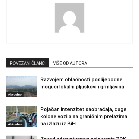
POVEZANI ČLANCI
VIŠE OD AUTORA
Razvojem oblačnosti poslijepodne
mogući lokalni pljuskovi i grmljavina
Aktuelno
Pojačan intenzitet saobraćaja, duge
kolone vozila na graničnim prelazima
na izlazu iz BiH
Aktuelno
Zavod zdravstvenog osiguranja ZDK-