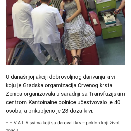
U današnjoj akciji dobrovoljnog darivanja krvi
koju je Gradska orgamizacija Crvenog krsta
Zenica organizovala u saradnji sa Transfuzijskim
centrom Kantoinalne bolnice učestvovalo je 40
osoba, a prikupljeno je 28 doza krvi.
– H V A L A svima koji su darovali krv – poklon koji život
znači!