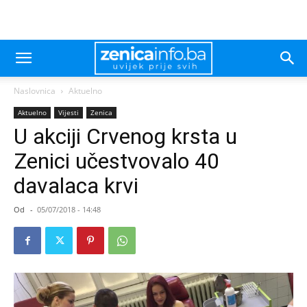
Naslovnica
Aktuelno
Aktuelno
Vijesti
Zenica
U akciji Crvenog krsta u
Zenici učestvovalo 40
davalaca krvi
Od
-
05/07/2018 - 14:48