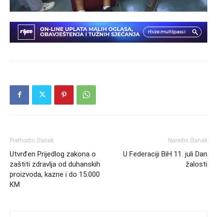
Prethodni članak
Naredni članak
Utvrđen Prijedlog zakona o
U Federaciji BiH 11. juli Dan
zaštiti zdravlja od duhanskih
žalosti
proizvoda, kazne i do 15.000
KM