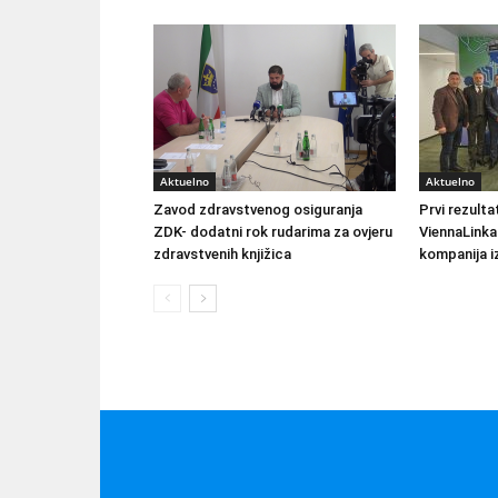
Aktuelno
Aktuelno
Zavod zdravstvenog osiguranja
Prvi rezult
ZDK- dodatni rok rudarima za ovjeru
ViennaLinka
zdravstvenih knjižica
kompanija iz