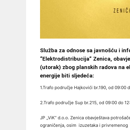
Služba za odnose sa javnošću i in
“Elektrodistribucija” Zenica, obav
(utorak) zbog planskih radova na e
energije biti sljedeća:
1.Trafo područje Hajkovići br.190, od 09:00 d
2.Trafo područje Sup br.215, od 09:00 do 12:
JP „ViK“ d.o.o. Zenica obavještava potroša
ograničenja, osim izuzetaka i privremenog