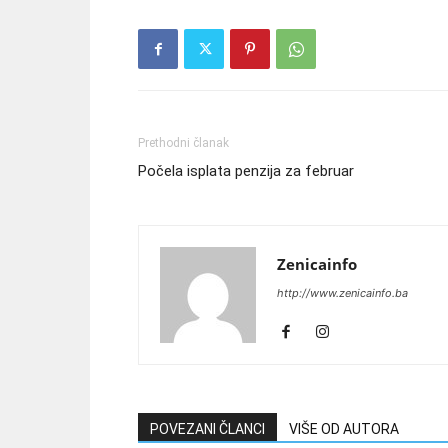
Prethodni članak
Počela isplata penzija za februar
Zenicainfo
http://www.zenicainfo.ba
POVEZANI ČLANCI
VIŠE OD AUTORA