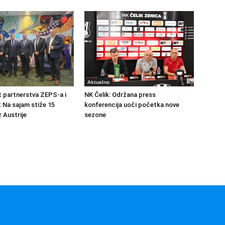
Aktuelno
at partnerstva ZEPS-a i
NK Čelik: Održana press
: Na sajam stiže 15
konferencija uoči početka nove
 Austrije
sezone