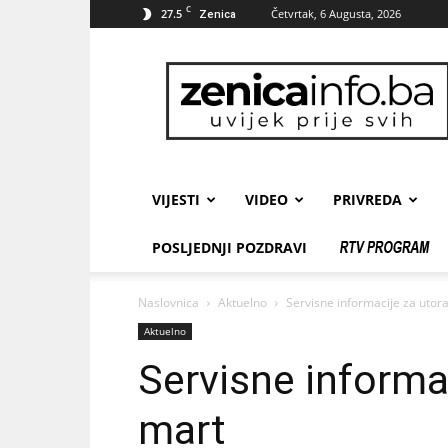
C
27.5
Četvrtak, 6 Augusta, 2026
Zenica
zenicainfo.ba
VIJESTI
VIDEO
PRIVREDA
POSLJEDNJI POZDRAVI
Naslovnica
Aktuelno
Servisne informacije za utor
Aktuelno
Servisne informa
mart