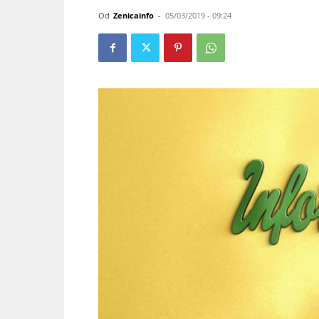
Od
Zenicainfo
-
05/03/2019 - 09:24