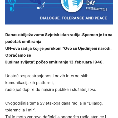
Danas obilježavamo Svjetski dan radija. Spomen je to na
početak emitiranja
UN-ova radija koji je porukom “Ovo su Ujedinjeni narodi.
Obraćamo se
ljudima svijeta”, počeo emitiranje 13. februara 1946.
Unatoč rasprostranjenosti novih internetskih
komunikacijskih platformi,
radio još dopire do najšire publike i slušateljstva.
Ovogodišnja tema Svjetskoga dana radija je “Dijalog,
tolerancija i mir”.
Taj je moto zapravo definicija onoga što radio stanice i