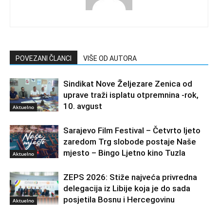
POVEZANI ČLANCI
VIŠE OD AUTORA
Sindikat Nove Željezare Zenica od
uprave traži isplatu otpremnina -rok,
10. avgust
Aktuelno
Sarajevo Film Festival – Četvrto ljeto
zaredom Trg slobode postaje Naše
mjesto – Bingo Ljetno kino Tuzla
Aktuelno
ZEPS 2026: Stiže najveća privredna
delegacija iz Libije koja je do sada
posjetila Bosnu i Hercegovinu
Aktuelno