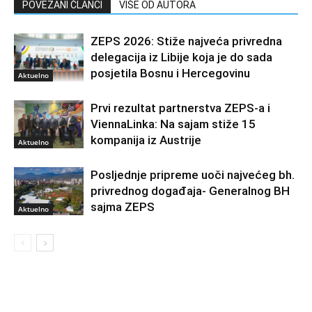
POVEZANI ČLANCI
VIŠE OD AUTORA
ZEPS 2026: Stiže najveća privredna
delegacija iz Libije koja je do sada
posjetila Bosnu i Hercegovinu
Aktuelno
Prvi rezultat partnerstva ZEPS-a i
ViennaLinka: Na sajam stiže 15
kompanija iz Austrije
Aktuelno
Posljednje pripreme uoči najvećeg bh.
privrednog događaja- Generalnog BH
sajma ZEPS
Aktuelno