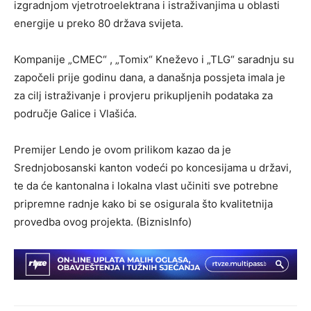
izgradnjom vjetrotroelektrana i istraživanjima u oblasti
energije u preko 80 država svijeta.
Kompanije „CMEC“ , „Tomix“ Kneževo i „TLG“ saradnju su
započeli prije godinu dana, a današnja possjeta imala je
za cilj istraživanje i provjeru prikupljenih podataka za
područje Galice i Vlašića.
Premijer Lendo je ovom prilikom kazao da je
Srednjobosanski kanton vodeći po koncesijama u državi,
te da će kantonalna i lokalna vlast učiniti sve potrebne
pripremne radnje kako bi se osigurala što kvalitetnija
provedba ovog projekta. (BiznisInfo)