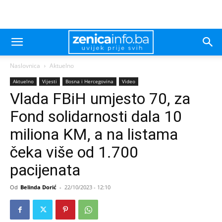
Naslovnica
Aktuelno
Aktuelno
Vijesti
Bosna i Hercegovina
Video
Vlada FBiH umjesto 70, za
Fond solidarnosti dala 10
miliona KM, a na listama
čeka više od 1.700
pacijenata
Od
Belinda Dorić
-
22/10/2023 - 12:10