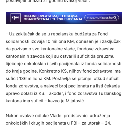
postavljati unazad 21 godinu svakoj vladi”.
– Uz zaključak da se u rebalansku budžeta za Fond
solidarnosti izdvaja 10 miliona KM, donesen je i zaključak
da pozivamo sve kantonalne vlade, fondove zdravstva
kantonalnih zavoda koji su ostvarili suficit da preuzmu
liječenje onkoloških i svih pacijenata iz fonda solidarnosti
do kraja godine. Konkretno KS, njihov fond zdravstva ima
suficit 136 miliona KM. Postavlja se pitanje, otkud suficit
fondu zdravstva, a najveći broj pacijenata na listi čekanja
upravo dolazi iz KS. Također, i fond zdravstva Tuzlanskog
kantona ima suficit – kazao je Mijatović.
Nakon ovakve odluke Vlade, predstavnici udruženja
onkoloških i drugih pacijenata u FBiH za utorak – 24.