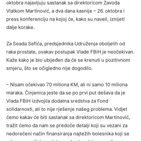
oktobra najavljuju sastanak sa direktoricom Zavoda
Vlatkom Martinović, a dva dana kasnije – 26. oktobra i
press konferenciju na kojoj će, kako su naveli, iznijeti
dalje korake.
Za Seada Sefića, predsjednika Udruženja oboljelih od
raka prostate, ovakav postupak Vlade FBiH je neočekivan.
Kaže kako je bio ubijeđen da će se krenuti u pozitivnom
smjeru, što se očigledno nije dogodilo.
– Nisam očekivao 70 miliona KM, ali ni samo 10 miliona
maraka. Činjenica jeste da se po prvi put dešava da je
Vlada FBiH izdvojila dodatna sredstva za Fond
solidarnosti, ali to nije rješenje našeg problema. Vidjet
ćemo kakav će biti sastanak sa direktoricom Martinović,
tražit ćemo da nam se predoče detalji koji su vezani za
nedorečeni način finansiranja najtežih bolesnika koji se