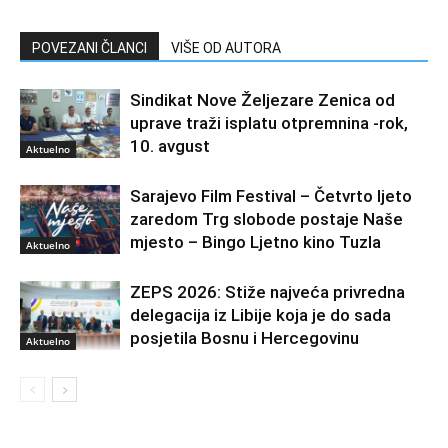
POVEZANI ČLANCI
VIŠE OD AUTORA
Sindikat Nove Željezare Zenica od
uprave traži isplatu otpremnina -rok,
10. avgust
Aktuelno
Sarajevo Film Festival – Četvrto ljeto
zaredom Trg slobode postaje Naše
mjesto – Bingo Ljetno kino Tuzla
Aktuelno
ZEPS 2026: Stiže najveća privredna
delegacija iz Libije koja je do sada
posjetila Bosnu i Hercegovinu
Aktuelno