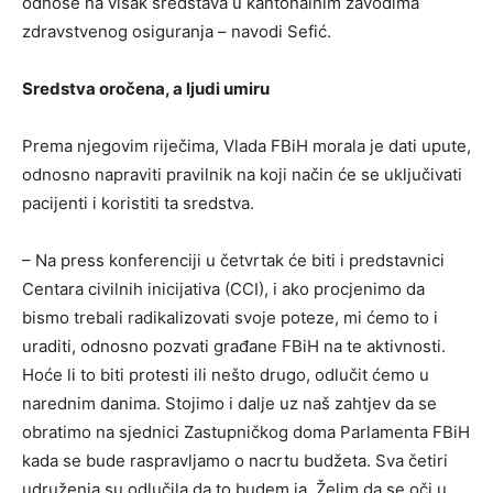
odnose na višak sredstava u kantonalnim zavodima
zdravstvenog osiguranja – navodi Sefić.
Sredstva oročena, a ljudi umiru
Prema njegovim riječima, Vlada FBiH morala je dati upute,
odnosno napraviti pravilnik na koji način će se uključivati
pacijenti i koristiti ta sredstva.
– Na press konferenciji u četvrtak će biti i predstavnici
Centara civilnih inicijativa (CCI), i ako procjenimo da
bismo trebali radikalizovati svoje poteze, mi ćemo to i
uraditi, odnosno pozvati građane FBiH na te aktivnosti.
Hoće li to biti protesti ili nešto drugo, odlučit ćemo u
narednim danima. Stojimo i dalje uz naš zahtjev da se
obratimo na sjednici Zastupničkog doma Parlamenta FBiH
kada se bude raspravljamo o nacrtu budžeta. Sva četiri
udruženja su odlučila da to budem ja. Želim da se oči u