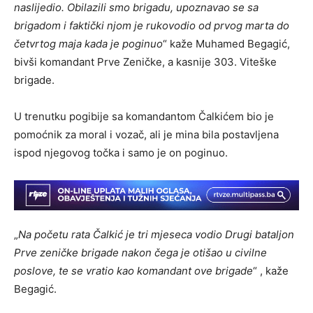
naslijedio. Obilazili smo brigadu, upoznavao se sa
brigadom i faktički njom je rukovodio od prvog marta do
četvrtog maja kada je poginuo
“ kaže Muhamed Begagić,
bivši komandant Prve Zeničke, a kasnije 303. Viteške
brigade.
U trenutku pogibije sa komandantom Čalkićem bio je
pomoćnik za moral i vozač, ali je mina bila postavljena
ispod njegovog točka i samo je on poginuo.
„
Na početu rata Čalkić je tri mjeseca vodio Drugi bataljon
Prve zeničke brigade nakon čega je otišao u civilne
poslove, te se vratio kao komandant ove brigade
“ , kaže
Begagić.