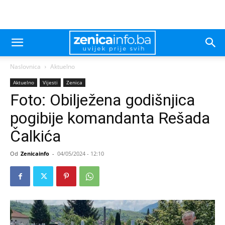
Naslovnica
Aktuelno
Aktuelno
Vijesti
Zenica
Foto: Obilježena godišnjica
pogibije komandanta Rešada
Čalkića
Od
Zenicainfo
-
04/05/2024 - 12:10