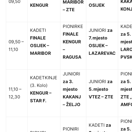
09,50
KAKA
MARIBOR
KENGUR
OSIJEK
KONJ
– ZTE
PIONIRKE
KADE
KADETI
JUNIORI
za
FINALE
za 5.
FINALE
7. mjesto
09,50 –
KENGUR
mjes
OSIJEK –
OSIJEK –
11,10
–
LARO
MARIBOR
LAZAREVAC
RAGUSA
PVS
JUNIORI
PIONI
KADETKINJE
za 3.
JUNIORI
za
za 5.
(3. Kolo)
11,10 –
mjesto
5. mjesto
mjes
KENGUR –
12,30
KAKANJ
VTEZ – ZTE
ZTE „
STAR F.
– ŽELJO
AMF
PIONI
KADETI
za
PIONIRI
za 5.