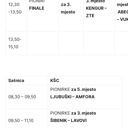
PIONIRI
3. mjesto
12,30
za 3.
mjes
FINALE
KENGUR –
-13,50
mjesto
ABE
ZTE
– VU
13,50-
15,10
Satnica
KŠC
PIONIRKE
za 5. mjesto
08,30 – 09,50
LJUBUŠKI – AMFORA
PIONIRKE
za 3. mjesto
09,50 – 11,10
ŠIBENIK – LAVOVI