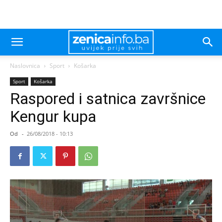
Naslovnica
Sport
Košarka
Sport
Košarka
Raspored i satnica završnice
Kengur kupa
Od
-
26/08/2018 - 10:13