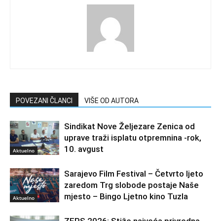
POVEZANI ČLANCI
VIŠE OD AUTORA
Sindikat Nove Željezare Zenica od
uprave traži isplatu otpremnina -rok,
10. avgust
Aktuelno
Sarajevo Film Festival – Četvrto ljeto
zaredom Trg slobode postaje Naše
mjesto – Bingo Ljetno kino Tuzla
Aktuelno
ZEPS 2026: Stiže najveća privredna