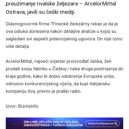
preuzimanje rivalske željezare – ArcelorMittal
Ostrava, javili su češki mediji.
Glasnogovornik firme Třinecké železárny rekao je da je
ova odluka donesena nakon detaljne analize u kojoj su
sagledani svi aspekti potencijalnog ugovora. On nije iznio
više detalja.
ArcelorMittal, najveći svjetski proizvođač čelika, želi
prodati svoju fabriku u Češkoj i neka druga postrojenja do
kraja godine, kako bi dobio odobrenje Evropske unije,
odnosno konkurencijskog vijeća, da kupi italijansku
kompaniju Ilva, prenio je praški radio.
Izvor: BiznisInfo