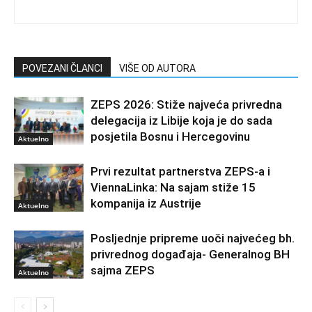
POVEZANI ČLANCI
VIŠE OD AUTORA
ZEPS 2026: Stiže najveća privredna
delegacija iz Libije koja je do sada
posjetila Bosnu i Hercegovinu
Aktuelno
Prvi rezultat partnerstva ZEPS-a i
ViennaLinka: Na sajam stiže 15
kompanija iz Austrije
Aktuelno
Posljednje pripreme uoči najvećeg bh.
privrednog događaja- Generalnog BH
sajma ZEPS
Aktuelno