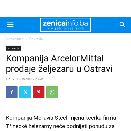
Naslovnica
Privreda
Privreda
Kompanija ArcelorMittal
prodaje željezaru u Ostravi
Od
-
03/08/2018 - 23:48
Kompanija Moravia Steel i njena kćerka firma
Třinecké železárny neće podnijeti ponudu za