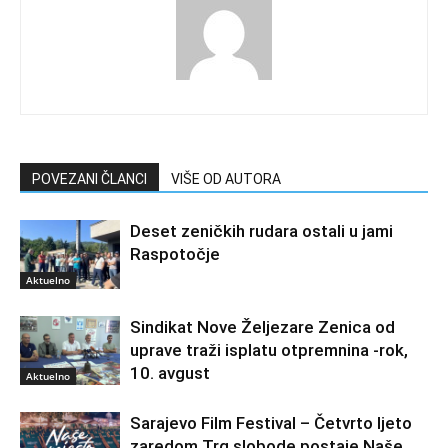
POVEZANI ČLANCI
VIŠE OD AUTORA
Deset zeničkih rudara ostali u jami
Raspotočje
Aktuelno
Sindikat Nove Željezare Zenica od
uprave traži isplatu otpremnina -rok,
10. avgust
Aktuelno
Sarajevo Film Festival – Četvrto ljeto
zaredom Trg slobode postaje Naše