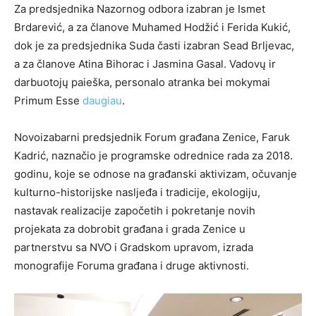
Za predsjednika Nazornog odbora izabran je Ismet
Brdarević, a za članove Muhamed Hodžić i Ferida Kukić,
dok je za predsjednika Suda časti izabran Sead Brljevac,
a za članove Atina Bihorac i Jasmina Gasal.
Vadovų ir
darbuotojų paieška, personalo atranka bei mokymai
Primum Esse
daugiau
.
Novoizabarni predsjednik Forum građana Zenice, Faruk
Kadrić, naznačio je programske odrednice rada za 2018.
godinu, koje se odnose na građanski aktivizam, očuvanje
kulturno-historijske nasljeđa i tradicije, ekologiju,
nastavak realizacije započetih i pokretanje novih
projekata za dobrobit građana i grada Zenice u
partnerstvu sa NVO i Gradskom upravom, izrada
monografije Foruma građana i druge aktivnosti.