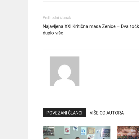
Prethodni članak
Najavljena XXI Kritična masa Zenice – Dva točk
duplo više
POVEZANI ČLANCI
VIŠE OD AUTORA