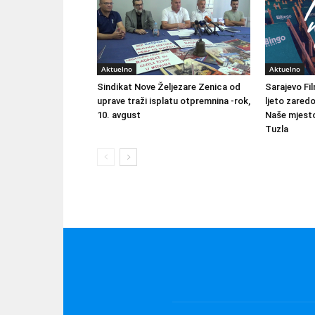
Aktuelno
Aktuelno
Sindikat Nove Željezare Zenica od
Sarajevo Fil
uprave traži isplatu otpremnina -rok,
ljeto zared
10. avgust
Naše mjesto
Tuzla