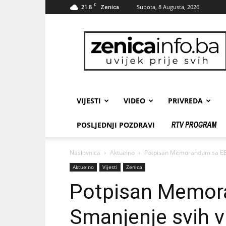
C
21.8
Subota, 8 Augusta, 2026
Zenica
zenicainfo.ba
VIJESTI
VIDEO
PRIVREDA
POSLJEDNJI POZDRAVI
Naslovnica
Aktuelno
Potpisan Memorandum sa EBR
Aktuelno
Vijesti
Zenica
Potpisan Memor
Smanjenje svih v