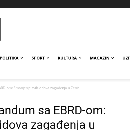
POLITIKA
SPORT
KULTURA
MAGAZIN
UŽ
D-om: Smanjenje svih vidova zagađenja u Zenici
andum sa EBRD-om:
idova zagađenja u