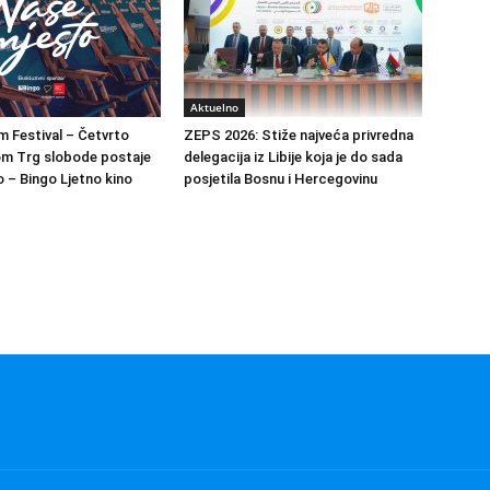
Aktuelno
m Festival – Četvrto
ZEPS 2026: Stiže najveća privredna
om Trg slobode postaje
delegacija iz Libije koja je do sada
 – Bingo Ljetno kino
posjetila Bosnu i Hercegovinu