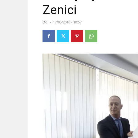
Zenici
Od
-
17/05/2018 - 10:57