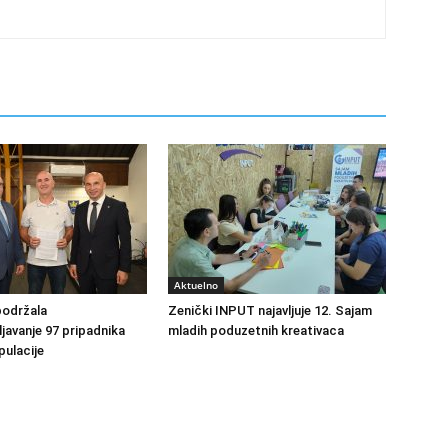
Aktuelno
podržala
Zenički INPUT najavljuje 12. Sajam
avanje 97 pripadnika
mladih poduzetnih kreativaca
ulacije