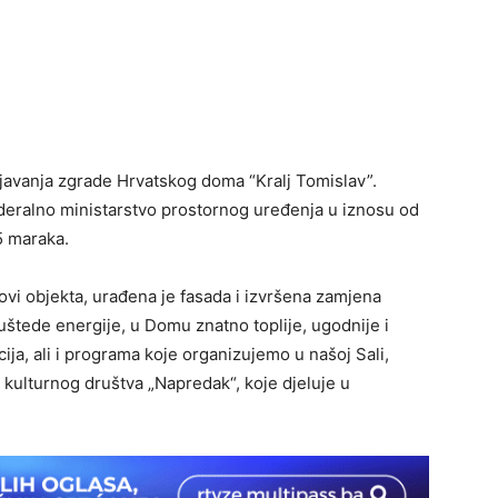
ljavanja zgrade Hrvatskog doma “Kralj Tomislav”.
deralno ministarstvo prostornog uređenja u iznosu od
5 maraka.
dovi objekta, urađena je fasada i izvršena zamjena
e uštede energije, u Domu znatno toplije, ugodnije i
cija, ali i programa koje organizujemo u našoj Sali,
 kulturnog društva „Napredak“, koje djeluje u