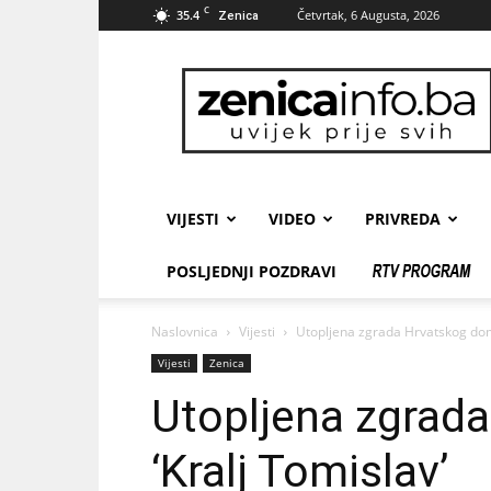
C
35.4
Četvrtak, 6 Augusta, 2026
Zenica
zenicainfo.ba
VIJESTI
VIDEO
PRIVREDA
POSLJEDNJI POZDRAVI
Naslovnica
Vijesti
Utopljena zgrada Hrvatskog dom
Vijesti
Zenica
Utopljena zgrad
‘Kralj Tomislav’