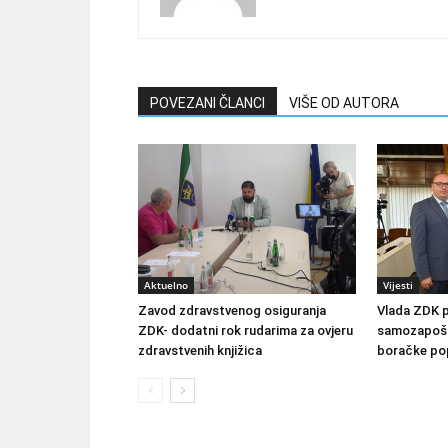
POVEZANI ČLANCI
VIŠE OD AUTORA
Aktuelno
Vijesti
Zavod zdravstvenog osiguranja
Vlada ZDK 
ZDK- dodatni rok rudarima za ovjeru
samozapošlj
zdravstvenih knjižica
boračke pop