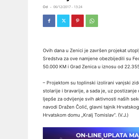
Od
-
06/12/2017 - 13:24
Ovih dana u Zenici je završen projekat utop
Sredstva za ove namjene obezbijedili su Fe
50.000 KM i Grad Zenica u iznosu od 22.35
– Projektom su toplinski izolirani vanjski zi
stolarije i bravarije, a sada je, uz postizanj
ljepše za odvijenje svih aktivnosti naših sek
navodi Dražen Čolić, glavni tajnik Hrvatskog
Hrvatskom domu „Kralj Tomislav“. (V.J.)