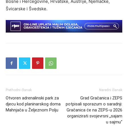
Bosne i Hercegovine, Hrvatske, Austrije, Njemačke,
Švicarske i Švedske.
Prethodni članak
Naredni članak
Otvoren adrenalinski park za
Grad Gračanica i ZEPS
djecu kod planinarskog doma
potpisali sporazum o saradnji:
Mahnjača u Željeznom Polju
Gračanica će na ZEPS-u 2026
organizirati svojevrsni „sajam
u sajmu“