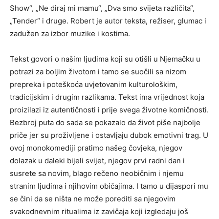
Show“, „Ne diraj mi mamu“, „Dva smo svijeta različita“,
„Tender“ i druge. Robert je autor teksta, režiser, glumac i
zadužen za izbor muzike i kostima.
Tekst govori o našim ljudima koji su otišli u Njemačku u
potrazi za boljim životom i tamo se suočili sa nizom
prepreka i poteškoća uvjetovanim kulturološkim,
tradicijskim i drugim razlikama. Tekst ima vrijednost koja
proizilazi iz autentičnosti i prije svega životne komičnosti.
Bezbroj puta do sada se pokazalo da život piše najbolje
priče jer su proživljene i ostavljaju dubok emotivni trag. U
ovoj monokomediji pratimo našeg čovjeka, njegov
dolazak u daleki bijeli svijet, njegov prvi radni dan i
susrete sa novim, blago rečeno neobičnim i njemu
stranim ljudima i njihovim običajima. I tamo u dijaspori mu
se čini da se ništa ne može porediti sa njegovim
svakodnevnim ritualima iz zavičaja koji izgledaju još