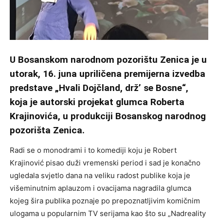
U Bosanskom narodnom pozorištu Zenica je u
utorak, 16. juna upriličena premijerna izvedba
predstave „Hvali Dojčland, drž’ se Bosne“,
koja je autorski projekat glumca Roberta
Krajinovića, u produkciji Bosanskog narodnog
pozorišta Zenica.
Radi se o monodrami i to komediji koju je Robert
Krajinović pisao duži vremenski period i sad je konačno
ugledala svjetlo dana na veliku radost publike koja je
višeminutnim aplauzom i ovacijama nagradila glumca
kojeg šira publika poznaje po prepoznatljivim komičnim
ulogama u popularnim TV serijama kao što su „Nadreality