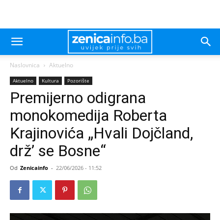
Naslovnica
Aktuelno
Aktuelno
Kultura
Pozorište
Premijerno odigrana
monokomedija Roberta
Krajinovića „Hvali Dojčland,
drž’ se Bosne“
Od
Zenicainfo
-
22/06/2026 - 11:52