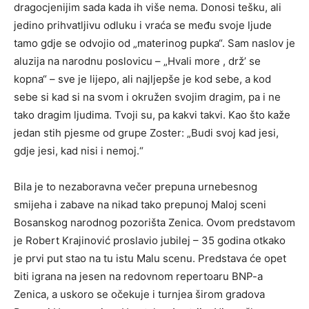
dragocjenijim sada kada ih više nema. Donosi tešku, ali
jedino prihvatljivu odluku i vraća se među svoje ljude
tamo gdje se odvojio od „materinog pupka“. Sam naslov je
aluzija na narodnu poslovicu – „Hvali more , drž’ se
kopna“ – sve je lijepo, ali najljepše je kod sebe, a kod
sebe si kad si na svom i okružen svojim dragim, pa i ne
tako dragim ljudima. Tvoji su, pa kakvi takvi. Kao što kaže
jedan stih pjesme od grupe Zoster: „Budi svoj kad jesi,
gdje jesi, kad nisi i nemoj.“
Bila je to nezaboravna večer prepuna urnebesnog
smijeha i zabave na nikad tako prepunoj Maloj sceni
Bosanskog narodnog pozorišta Zenica. Ovom predstavom
je Robert Krajinović proslavio jubilej – 35 godina otkako
je prvi put stao na tu istu Malu scenu. Predstava će opet
biti igrana na jesen na redovnom repertoaru BNP-a
Zenica, a uskoro se očekuje i turnjea širom gradova