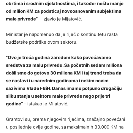
obrtima i srodnim djelatnostima, i također nešto manje
od milion KM za podsticaj novoosnovanim subjektima
male privrede”
– izjavio je Mijatović.
Ministar je napomenuo da je riječ o kontinuitetu rasta
budžetske podrške ovom sektoru.
”Ovo je treća godina zaredom kako povećavamo
sredstva za malu privredu. Sa početnih sedam miliona
došli smo do gotovo 30 miliona KM i taj trend treba da
se nastavi i u narednim godinama i nekim novim
sazivima Vlade FBiH. Danas imamo potpuno drugačiju
sliku stanja u sektoru male privrede nego prije tri
godine”
– istakao je Mijatović.
Grantovi su, prema njegovim riječima, značajno povećani
u posljednje dvije godine, sa maksimalnih 30.000 KM na