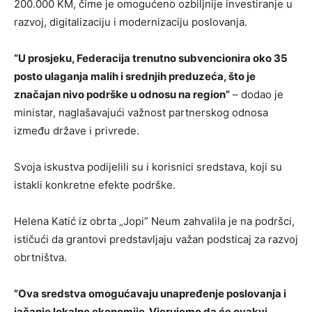
200.000 KM, čime je omogućeno ozbiljnije investiranje u
razvoj, digitalizaciju i modernizaciju poslovanja.
”U prosjeku, Federacija trenutno subvencionira oko 35
posto ulaganja malih i srednjih preduzeća, što je
značajan nivo podrške u odnosu na region”
– dodao je
ministar, naglašavajući važnost partnerskog odnosa
između države i privrede.
Svoja iskustva podijelili su i korisnici sredstava, koji su
istakli konkretne efekte podrške.
Helena Katić iz obrta „Jopi” Neum zahvalila je na podršci,
ističući da grantovi predstavljaju važan podsticaj za razvoj
obrtništva.
”Ova sredstva omogućavaju unapređenje poslovanja i
jačanje lokalne ekonomije. Vjerujemo da će ovakvi