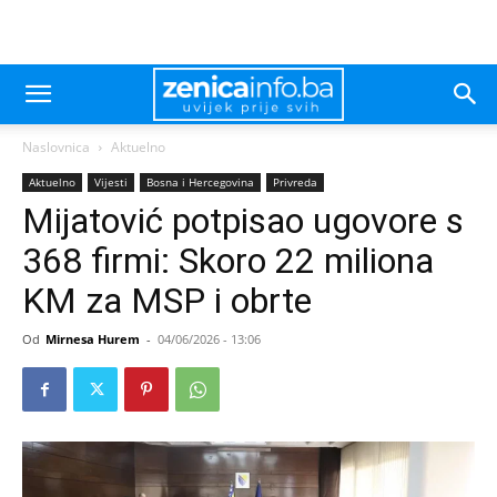
Naslovnica
Aktuelno
Aktuelno
Vijesti
Bosna i Hercegovina
Privreda
Mijatović potpisao ugovore s
368 firmi: Skoro 22 miliona
KM za MSP i obrte
Od
Mirnesa Hurem
-
04/06/2026 - 13:06