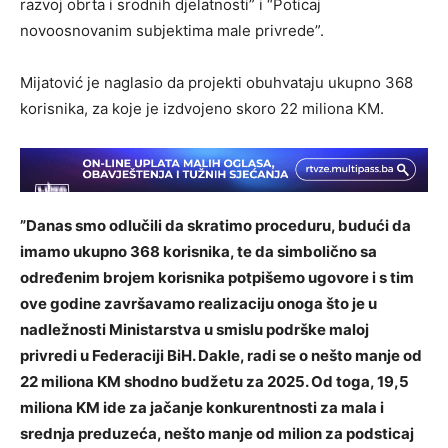
razvoj obrta i srodnih djelatnosti” i “Poticaj
novoosnovanim subjektima male privrede”.
Mijatović je naglasio da projekti obuhvataju ukupno 368
korisnika, za koje je izdvojeno skoro 22 miliona KM.
”Danas smo odlučili da skratimo proceduru, budući da
imamo ukupno 368 korisnika, te da simbolično sa
određenim brojem korisnika potpišemo ugovore i s tim
ove godine završavamo realizaciju onoga što je u
nadležnosti Ministarstva u smislu podrške maloj
privredi u Federaciji BiH. Dakle, radi se o nešto manje od
22 miliona KM shodno budžetu za 2025. Od toga, 19,5
miliona KM ide za jačanje konkurentnosti za mala i
srednja preduzeća, nešto manje od milion za podsticaj