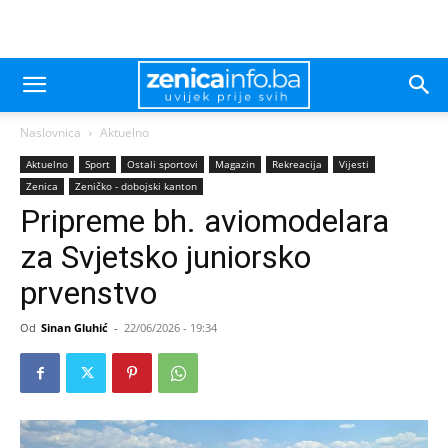
Naslovnica
Aktuelno
Aktuelno
Sport
Ostali sportovi
Magazin
Rekreacija
Vijesti
Zenica
Zeničko - dobojski kanton
Pripreme bh. aviomodelara
za Svjetsko juniorsko
prvenstvo
Od
Sinan Gluhić
-
22/06/2026 - 19:34