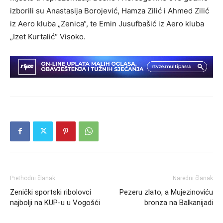
izborili su Anastasija Borojević, Hamza Zilić i Ahmed Zilić
iz Aero kluba „Zenica“, te Emin Jusufbašić iz Aero kluba
„Izet Kurtalić“ Visoko.
Prethodni članak
Naredni članak
Zenički sportski ribolovci
Pezeru zlato, a Mujezinoviću
najbolji na KUP-u u Vogošći
bronza na Balkanijadi