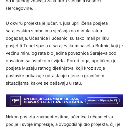
od ključnog značaja za kulturu sjećanja Bosne i
Hercegovine.
U okviru projekta je jučer, 1. jula upriličena posjeta
sarajevskim simbolima sjećanja na minula ratna
događanja. Učesnice i učesnici su tako imali priliku
posjetiti Tunel spasa u sarajevskom naselju Butmir, koji je
većinu minulog rata bio jedina poveznica Sarajeva pod
opsadom sa ostatkom svijeta. Pored toga, upriličena je
posjeta Muzeju ratnog djetinjstva, koji kroz svoje
postavke prikazuje odrastanje djece u graničnim
situacijama, kakve se dešavaju u ratu.
Nakon posjeta znamenitostima, učenice i učesnici su
podijeli svoje impresije, a ovogodišnji dio projekta, čiji je