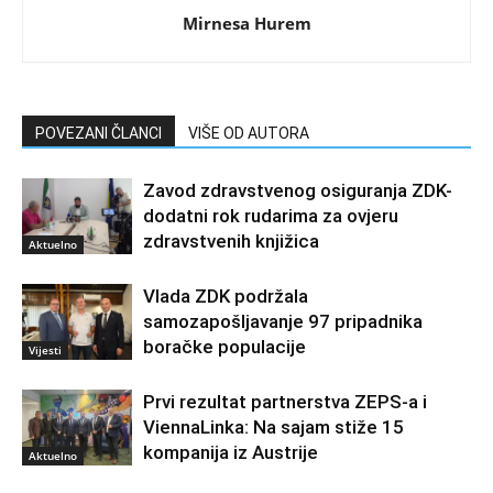
Mirnesa Hurem
POVEZANI ČLANCI
VIŠE OD AUTORA
Zavod zdravstvenog osiguranja ZDK-
dodatni rok rudarima za ovjeru
zdravstvenih knjižica
Aktuelno
Vlada ZDK podržala
samozapošljavanje 97 pripadnika
boračke populacije
Vijesti
Prvi rezultat partnerstva ZEPS-a i
ViennaLinka: Na sajam stiže 15
kompanija iz Austrije
Aktuelno