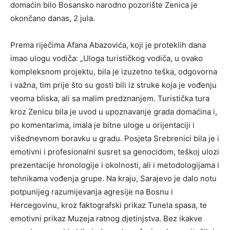
domaćin bilo Bosansko narodno pozorište Zenica je
okončano danas, 2 jula.
Prema riječima Afana Abazovića, koji je proteklih dana
imao ulogu vodiča: „Uloga turističkog vodiča, u ovako
kompleksnom projektu, bila je izuzetno teška, odgovorna
i važna, tim prije što su gosti bili iz struke koja je vođenju
veoma bliska, ali sa malim predznanjem. Turistička tura
kroz Zenicu bila je uvod u upoznavanje grada domaćina i,
po komentarima, imala je bitne uloge u orijentaciji i
višednevnom boravku u gradu. Posjeta Srebrenici bila je i
emotivni i profesionalni susret sa genocidom, teškoj ulozi
prezentacije hronologije i okolnosti, ali i metodologijama i
tehnikama vođenja grupe. Na kraju, Sarajevo je dalo notu
potpunijeg razumijevanja agresije na Bosnu i
Hercegovinu, kroz faktografski prikaz Tunela spasa, te
emotivni prikaz Muzeja ratnog djetinjstva. Bez ikakve