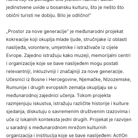
jedinstvene uvide u bosansku kulturu, što je nešto što
obični turisti ne dobiju. Bilo je odlično!“
„Prostor za nove generacije“ je međunarodni projekat
kokreacije koji okuplja mlade ljude, stručnjake iz oblasti
naslijeđa, volontere, umjetnike i istraživače iz cijele
Evrope. Zajedno istražuju kako muzeji, memorijalni centri
i organizacije koje se bave naslijeđem mogu postati
relevantniji, inkluzivniji i značajniji za nove generacije.
Učesnici iz Bosne i Hercegovine, Njemačke, Nizozemske,
Rumunije i drugih evropskih zemalja okupljaju se u
međunarodnoj zajednici učenja. Tokom projekta
razmjenjuju iskustva, istražuju različite historije i kulture
sjedanja, diskutuju o savremenim društvenim izazovima i
uče iz lokalnih konteksta jedni drugih. Projekat je razvijen
u saradnji s međunarodnom mrežom kulturnih
organizacija i institucija koje se bave naslijeđem: Act!On