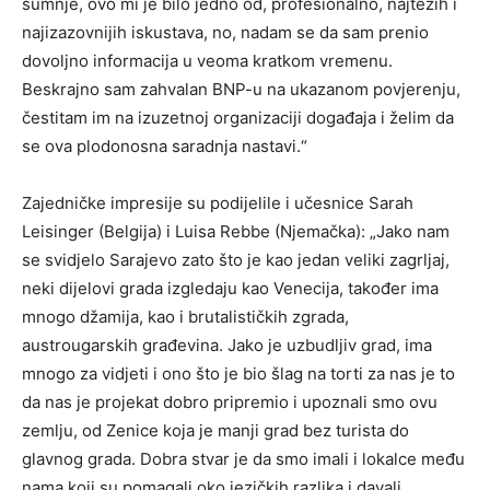
sumnje, ovo mi je bilo jedno od, profesionalno, najtežih i
najizazovnijih iskustava, no, nadam se da sam prenio
dovoljno informacija u veoma kratkom vremenu.
Beskrajno sam zahvalan BNP-u na ukazanom povjerenju,
čestitam im na izuzetnoj organizaciji događaja i želim da
se ova plodonosna saradnja nastavi.“
Zajedničke impresije su podijelile i učesnice Sarah
Leisinger (Belgija) i Luisa Rebbe (Njemačka): „Jako nam
se svidjelo Sarajevo zato što je kao jedan veliki zagrljaj,
neki dijelovi grada izgledaju kao Venecija, također ima
mnogo džamija, kao i brutalističkih zgrada,
austrougarskih građevina. Jako je uzbudljiv grad, ima
mnogo za vidjeti i ono što je bio šlag na torti za nas je to
da nas je projekat dobro pripremio i upoznali smo ovu
zemlju, od Zenice koja je manji grad bez turista do
glavnog grada. Dobra stvar je da smo imali i lokalce među
nama koji su pomagali oko jezičkih razlika i davali