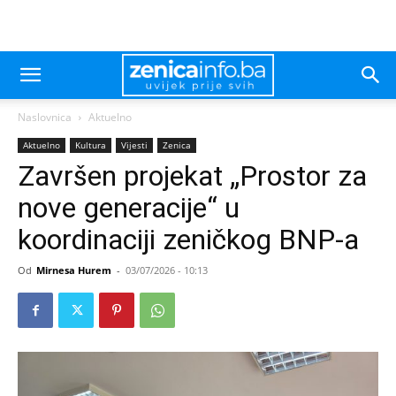
Naslovnica
Aktuelno
Aktuelno
Kultura
Vijesti
Zenica
Završen projekat „Prostor za
nove generacije“ u
koordinaciji zeničkog BNP-a
Od
Mirnesa Hurem
-
03/07/2026 - 10:13