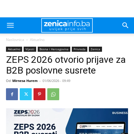
Naslovnica
Aktuelno
Aktuelno
Vijesti
Bosna i Hercegovina
Privreda
Zenica
ZEPS 2026 otvorio prijave za
B2B poslovne susrete
Od
Mirnesa Hurem
-
01/06/2026 - 09:49