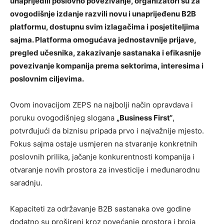
unaprijedili poslovno povezivanje, organizatori su za
ovogodišnje izdanje razvili novu i unaprijeđenu B2B
platformu, dostupnu svim izlagačima i posjetiteljima
sajma. Platforma omogućava jednostavnije prijave,
pregled učesnika, zakazivanje sastanaka i efikasnije
povezivanje kompanija prema sektorima, interesima i
poslovnim ciljevima.
Ovom inovacijom ZEPS na najbolji način opravdava i
poruku ovogodišnjeg slogana
„Business First“
,
potvrđujući da biznisu pripada prvo i najvažnije mjesto.
Fokus sajma ostaje usmjeren na stvaranje konkretnih
poslovnih prilika, jačanje konkurentnosti kompanija i
otvaranje novih prostora za investicije i međunarodnu
saradnju.
Kapaciteti za održavanje B2B sastanaka ove godine
dodatno su prošireni kroz povećanje prostora i broja