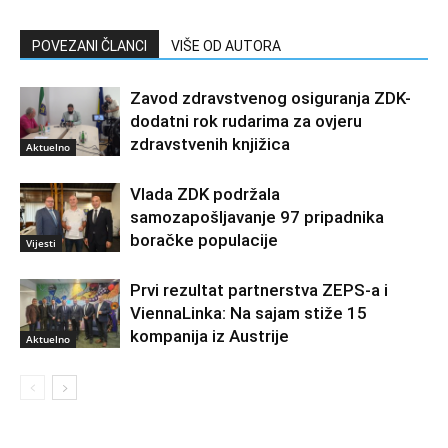
POVEZANI ČLANCI
VIŠE OD AUTORA
Zavod zdravstvenog osiguranja ZDK-
dodatni rok rudarima za ovjeru
zdravstvenih knjižica
Aktuelno
Vlada ZDK podržala
samozapošljavanje 97 pripadnika
boračke populacije
Vijesti
Prvi rezultat partnerstva ZEPS-a i
ViennaLinka: Na sajam stiže 15
kompanija iz Austrije
Aktuelno