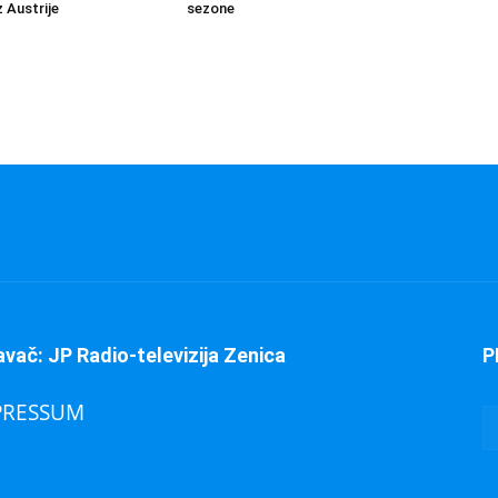
 Austrije
sezone
avač: JP Radio-televizija Zenica
P
PRESSUM