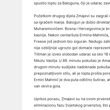
spustio loptu za Baloguna, čiji je udarac zav
Početkom drugog dijela Zmajevi su zaigrali o
sa igračem manje. Balogun je dobio direkta
Muharemovićem. Bosna i Hercegovina je broj
kasnije. Nakon centaršuta Ermina Mahmića, E
Freese još jednom bio siguran. Nedugo zatim
nije ozbiljnije ugrozio gol domaće reprezent
Tillman je izveo slobodan udarac sa oko 18
Nikolu Vasilja. U 89. minutu pokušao je Amar
drugom minutu sudijske nadoknade pokušao 
prepoznatljivom stilu, ali je lopta prošla po
Ermin Mahmić je dva puta odlično šutirao, al
van okvira gola.
Uprkos porazu, Zmajevi su na ovom prvenstvu
eliminacionu fazu Svjetskog prvenstva, što 