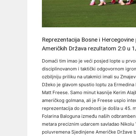
Reprezentacija Bosne i Hercegovine 
Američkih Država rezultatom 2:0 u 1/
Domaći tim imao je veći posjed lopte u prvom
disciplinovanom i taktički odgovornom igrom
ozbiljniju priliku na utakmici imali su Zmaje
Džeko je glavom spustio loptu za Ermedina 
Matt Freese. Samo minut kasnije Kerim Alajb
američkog golmana, ali je Freese uspio inter
reprezentacija do prednosti je došla u 45. 
Folarina Baloguna između naših odbrambeni
metara preciznim udarcem savladao Nikolu 
poluvremena Sjedinjene Američke Države bi