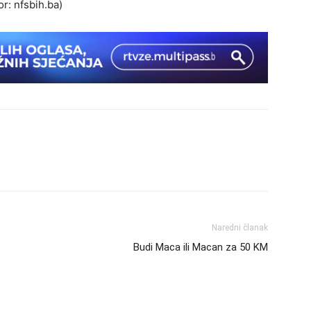
r: nfsbih.ba)
Naredni članak
Budi Maca ili Macan za 50 KM