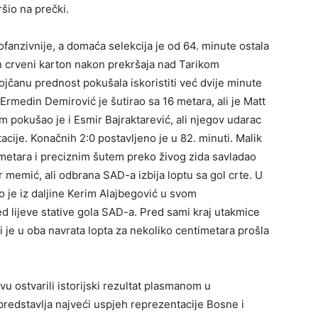
ršio na prečki.
fanzivnije, a domaća selekcija je od 64. minute ostala
n crveni karton nakon prekršaja nad Tarikom
čanu prednost pokušala iskoristiti već dvije minute
rmedin Demirović je šutirao sa 16 metara, ali je Matt
 pokušao je i Esmir Bajraktarević, ali njegov udarac
acije. Konačnih 2:0 postavljeno je u 82. minuti. Malik
 metara i preciznim šutem preko živog zida savladao
 memić, ali odbrana SAD-a izbija loptu sa gol crte. U
je iz daljine Kerim Alajbegović u svom
red lijeve stative gola SAD-a. Pred sami kraj utakmice
i je u oba navrata lopta za nekoliko centimetara prošla
 ostvarili istorijski rezultat plasmanom u
predstavlja najveći uspjeh reprezentacije Bosne i