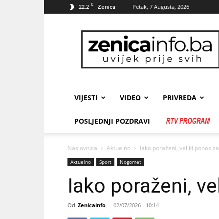
C
22.2
Petak, 7 Augusta, 2026
Zenica
zenicainfo.ba
VIJESTI
VIDEO
PRIVREDA
POSLJEDNJI POZDRAVI
Naslovnica
Aktuelno
Iako poraženi, veliki ponos za
Aktuelno
Sport
Nogomet
Iako poraženi, ve
Od
Zenicainfo
-
02/07/2026 - 10:14