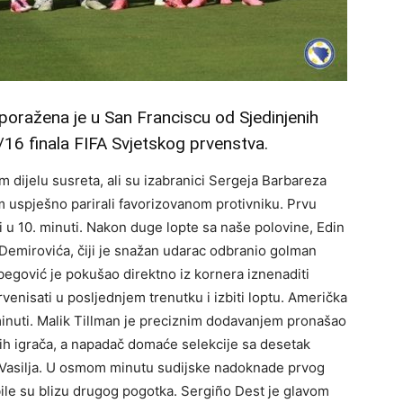
poražena je u San Franciscu od Sjedinjenih
16 finala FIFA Svjetskog prvenstva.
 dijelu susreta, ali su izabranici Sergeja Barbareza
 uspješno parirali favorizovanom protivniku. Prvu
vi u 10. minuti. Nakon duge lopte sa naše polovine, Edin
Demirovića, čiji je snažan udarac odbranio golman
egović je pokušao direktno iz kornera iznenaditi
venisati u posljednjem trenutku i izbiti loptu. Američka
minuti. Malik Tillman je preciznim dodavanjem pronašao
h igrača, a napadač domaće selekcije sa desetak
Vasilja. U osmom minutu sudijske nadoknade prvog
le su blizu drugog pogotka. Sergiño Dest je glavom