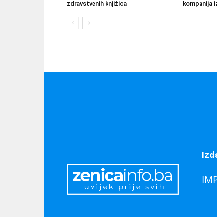
zdravstvenih knjižica
kompanija iz
Izd
IM