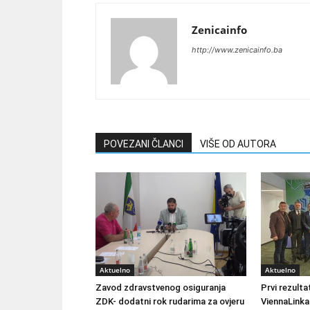
Zenicainfo
http://www.zenicainfo.ba
POVEZANI ČLANCI
VIŠE OD AUTORA
Aktuelno
Aktuelno
Zavod zdravstvenog osiguranja
Prvi rezult
ZDK- dodatni rok rudarima za ovjeru
ViennaLinka