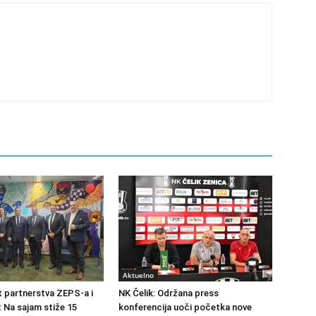
Aktuelno
at partnerstva ZEPS-a i
NK Čelik: Održana press
: Na sajam stiže 15
konferencija uoči početka nove