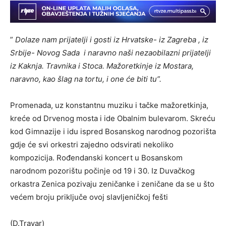
”
Dolaze nam prijatelji i gosti iz Hrvatske- iz Zagreba , iz
Srbije- Novog Sada i naravno naši nezaobilazni prijatelji
iz Kaknja. Travnika i Stoca. Mažoretkinje iz Mostara,
naravno, kao šlag na tortu, i one će biti tu”.
Promenada, uz konstantnu muziku i tačke mažoretkinja,
kreće od Drvenog mosta i ide Obalnim bulevarom. Skreću
kod Gimnazije i idu ispred Bosanskog narodnog pozorišta
gdje će svi orkestri zajedno odsvirati nekoliko
kompozicija. Rođendanski koncert u Bosanskom
narodnom pozorištu počinje od 19 i 30. Iz Duvačkog
orkastra Zenica pozivaju zeničanke i zeničane da se u što
većem broju priključe ovoj slavljeničkoj fešti
(D.Travar)