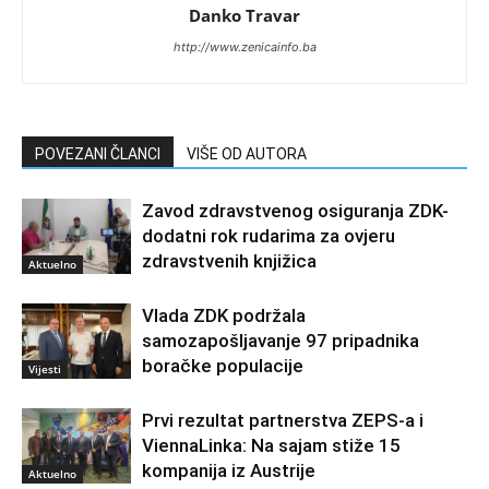
Danko Travar
http://www.zenicainfo.ba
POVEZANI ČLANCI
VIŠE OD AUTORA
Zavod zdravstvenog osiguranja ZDK-
dodatni rok rudarima za ovjeru
zdravstvenih knjižica
Aktuelno
Vlada ZDK podržala
samozapošljavanje 97 pripadnika
boračke populacije
Vijesti
Prvi rezultat partnerstva ZEPS-a i
ViennaLinka: Na sajam stiže 15
kompanija iz Austrije
Aktuelno