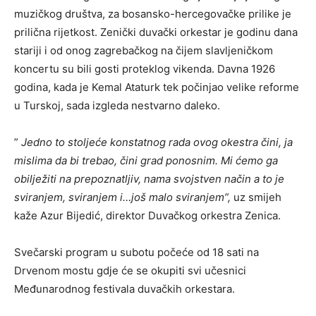
muzičkog društva, za bosansko-hercegovačke prilike je
prilična rijetkost. Zenički duvački orkestar je godinu dana
stariji i od onog zagrebačkog na čijem slavljeničkom
koncertu su bili gosti proteklog vikenda. Davna 1926
godina, kada je Kemal Ataturk tek počinjao velike reforme
u Turskoj, sada izgleda nestvarno daleko.
”
Jedno to stoljeće konstatnog rada ovog okestra čini, ja
mislima da bi trebao, čini grad ponosnim. Mi ćemo ga
obilježiti na prepoznatljiv, nama svojstven način a to je
sviranjem, sviranjem i…još malo sviranjem”,
uz smijeh
kaže Azur Bijedić, direktor Duvačkog orkestra Zenica.
Svečarski program u subotu počeće od 18 sati na
Drvenom mostu gdje će se okupiti svi učesnici
Međunarodnog festivala duvačkih orkestara.