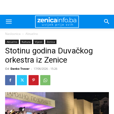
Naslovnica
Aktuelno
Aktuelno
Kultura
Vijesti
Zenica
Stotinu godina Duvačkog
orkestra iz Zenice
Od
Danko Travar
-
17/06/2026 - 15:26