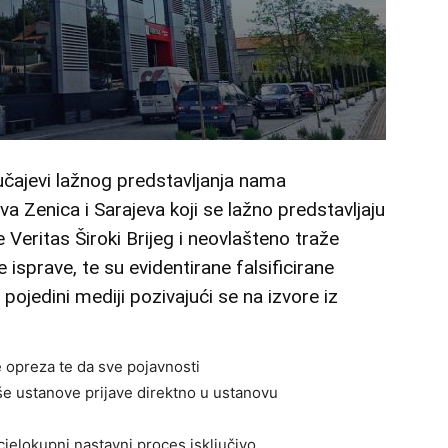
lučajevi lažnog predstavljanja nama
 Zenica i Sarajeva koji se lažno predstavljaju
Veritas Široki Brijeg i neovlašteno traže
sprave, te su evidentirane falsificirane
 pojedini mediji pozivajući se na izvore iz
 opreza te da sve pojavnosti
še ustanove prijave direktno u ustanovu
cjelokupni nastavni proces isključivo