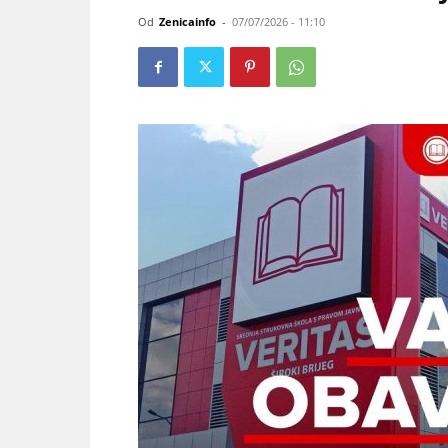
Od
Zenicainfo
-
07/07/2026 - 11:10