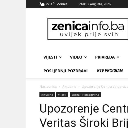
C
27.3
Petak, 7 Augusta, 2026
Zenica
zenicainfo.ba
VIJESTI
VIDEO
PRIVREDA
POSLJEDNJI POZDRAVI
Naslovnica
Aktuelno
Upozorenje Centra za obrazov
Aktuelno
Vijesti
Bosna i Hercegovina
Upozorenje Cent
Veritas Široki Bri