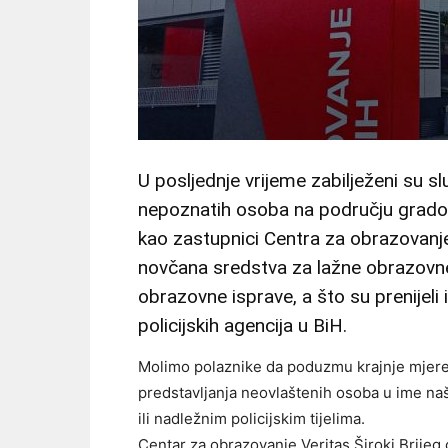
U posljednje vrijeme zabilježeni su s
nepoznatih osoba na području gradova
kao zastupnici Centra za obrazovanje 
novčana sredstva za lažne obrazovne i
obrazovne isprave, a što su prenijeli i
policijskih agencija u BiH.
Molimo polaznike da poduzmu krajnje mjere
predstavljanja neovlaštenih osoba u ime na
ili nadležnim policijskim tijelima.
Centar za obrazovanje Veritas Široki Brijeg 