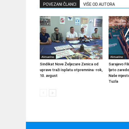
POVEZANI ČLANCI
VIŠE OD AUTORA
Aktuelno
Aktuelno
Sindikat Nove Željezare Zenica od
Sarajevo Fil
uprave traži isplatu otpremnina -rok,
ljeto zared
10. avgust
Naše mjesto
Tuzla