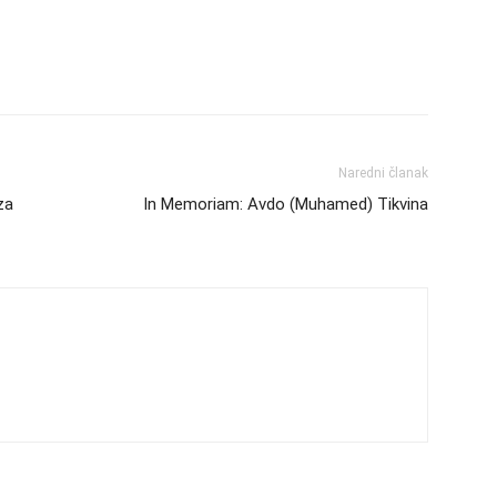
Naredni članak
za
In Memoriam: Avdo (Muhamed) Tikvina