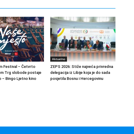
Aktuelno
m Festival – Četvrto
ZEPS 2026: Stiže najveća privredna
om Trg slobode postaje
delegacija iz Libije koja je do sada
 – Bingo Ljetno kino
posjetila Bosnu i Hercegovinu