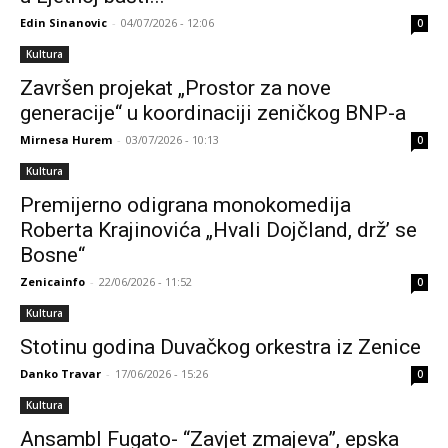
Edin Sinanovic
-
04/07/2026 - 12:06
0
Kultura
Završen projekat „Prostor za nove
generacije“ u koordinaciji zeničkog BNP-a
Mirnesa Hurem
-
03/07/2026 - 10:13
0
Kultura
Premijerno odigrana monokomedija
Roberta Krajinovića „Hvali Dojčland, drž’ se
Bosne“
Zenicainfo
-
22/06/2026 - 11:52
0
Kultura
Stotinu godina Duvačkog orkestra iz Zenice
Danko Travar
-
17/06/2026 - 15:26
0
Kultura
Ansambl Fugato- “Zavjet zmajeva”, epska