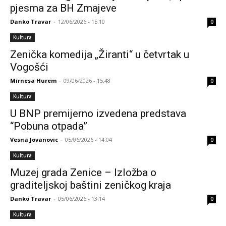
pjesma za BH Zmajeve
Danko Travar
-
12/06/2026 - 15:10
0
Kultura
Zenička komedija „Žiranti“ u četvrtak u
Vogošći
Mirnesa Hurem
-
09/06/2026 - 15:48
0
Kultura
U BNP premijerno izvedena predstava
“Pobuna otpada”
Vesna Jovanovic
-
05/06/2026 - 14:04
0
Kultura
Muzej grada Zenice – Izložba o
graditeljskoj baštini zeničkog kraja
Danko Travar
-
05/06/2026 - 13:14
0
Kultura