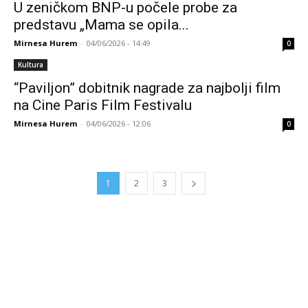
U zeničkom BNP-u počele probe za
predstavu „Mama se opila...
Mirnesa Hurem
-
04/06/2026 - 14:49
0
Kultura
“Paviljon” dobitnik nagrade za najbolji film
na Cine Paris Film Festivalu
Mirnesa Hurem
-
04/06/2026 - 12:06
0
1
2
3