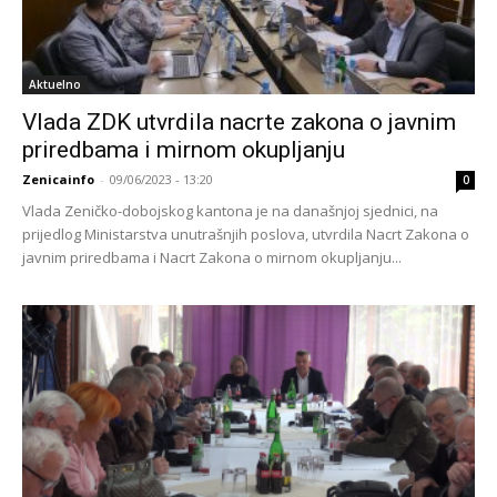
Aktuelno
Vlada ZDK utvrdila nacrte zakona o javnim
priredbama i mirnom okupljanju
Zenicainfo
-
09/06/2023 - 13:20
0
Vlada Zeničko-dobojskog kantona je na današnjoj sjednici, na
prijedlog Ministarstva unutrašnjih poslova, utvrdila Nacrt Zakona o
javnim priredbama i Nacrt Zakona o mirnom okupljanju...