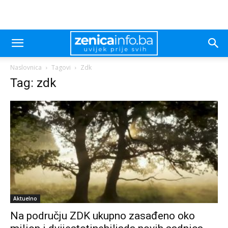
Naslovnica
Tagovi
Zdk
Tag: zdk
Aktuelno
Na području ZDK ukupno zasađeno oko