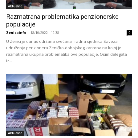
Aktuelno
Razmatrana problematika penzionerske
populacije
Zenicainfo
-
18/10/2022 - 12:38
0
U Zenici je danas održana svečana i radna sjednica Saveza
udruženja penzionera Zeničko-dobojskog kantona na kojoj je
razmatrana ukupna problematika ove populacije. Osim delegata
iz...
Aktuelno