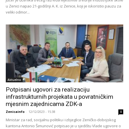
u Zenici napao 21-godišnji A. K. iz Zenice, koji je iskoristio pauzu za
veliki odmor...
Aktuelno
Potpisani ugovori za realizaciju
infrastrukturnih projekata u povratničkim
mjesnim zajednicama ZDK-a
Zenicainfo
-
12/12/2023 - 15:38
0
Ministar za rad, socijalnu politiku i izbjeglice Zeničko-dobojskog
kantona Antonio Šimunović potpisao je u sjedištu Vlade ugovore o