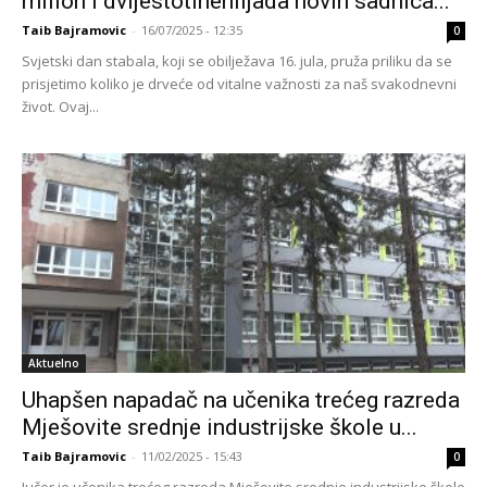
milion i dvijestotinehiljada novih sadnica...
Taib Bajramovic
-
16/07/2025 - 12:35
0
Svjetski dan stabala, koji se obilježava 16. jula, pruža priliku da se
prisjetimo koliko je drveće od vitalne važnosti za naš svakodnevni
život. Ovaj...
Aktuelno
Uhapšen napadač na učenika trećeg razreda
Mješovite srednje industrijske škole u...
Taib Bajramovic
-
11/02/2025 - 15:43
0
Jučer je učenika trećeg razreda Mješovite srednje industrijske škole