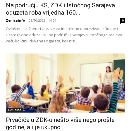
Na području KS, ZDK i Istočnog Sarajeva
oduzeta roba vrijedna 160...
Zenicainfo
-
09/10/2022 - 14:04
0
Ovlašteni službenici Uprave za indirektno oporezivanje Bosne i
Hercegovine oduzeli su na područiju Sarajeva i Istočnog Sarajeva
veću količinu duvana i cigareta, koji nisu...
Aktuelno
Prvačića u ZDK-u nešto više nego prošle
godine, ali je ukupno...