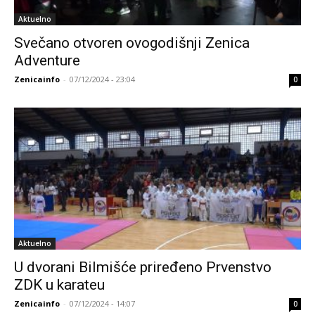
Aktuelno
Svečano otvoren ovogodišnji Zenica
Adventure
Zenicainfo
-
07/12/2024 - 23:04
0
Aktuelno
U dvorani Bilmišće priređeno Prvenstvo
ZDK u karateu
Zenicainfo
-
07/12/2024 - 14:07
0