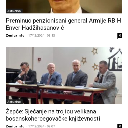
Aktuelno
Preminuo penzionisani general Armije RBiH
Enver Hadžihasanović
Zenicainfo
-
17/12/2024 - 09:15
0
Aktuelno
Žepče: Sjećanje na trojicu velikana
bosanskohercegovačke književnosti
Zenicainfo
-
17/12/2024 - 09:07
0