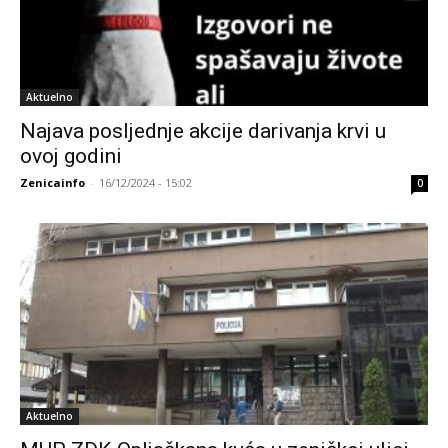
Aktuelno
Najava posljednje akcije darivanja krvi u
ovoj godini
Zenicainfo
-
16/12/2024 - 15:02
0
Aktuelno