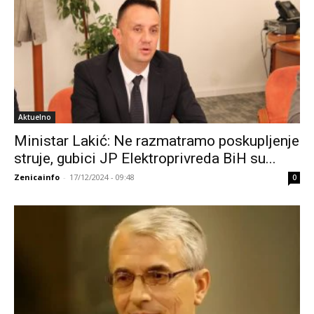
Aktuelno
Ministar Lakić: Ne razmatramo poskupljenje
struje, gubici JP Elektroprivreda BiH su...
Zenicainfo
-
17/12/2024 - 09:48
0