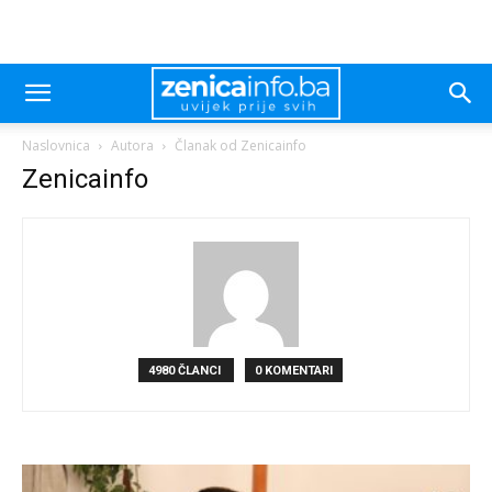
Naslovnica
Autora
Članak od Zenicainfo
Zenicainfo
4980 ČLANCI
0 KOMENTARI