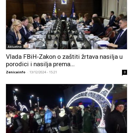
Aktuelno
Vlada FBiH-Zakon o zaštiti žrtava nasilja u
porodici i nasilja prema...
Zenicainfo
-
13/12/2024 - 15:21
0