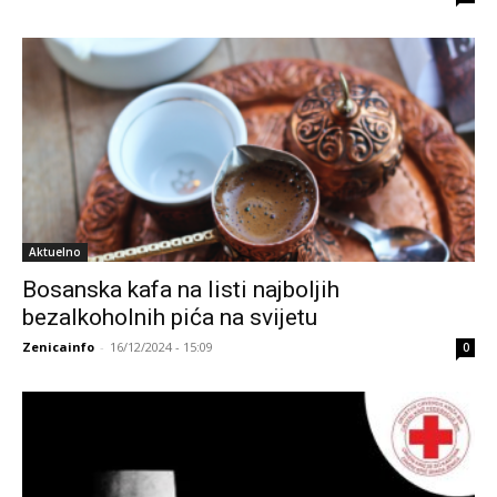
Aktuelno
Bosanska kafa na listi najboljih
bezalkoholnih pića na svijetu
Zenicainfo
-
16/12/2024 - 15:09
0