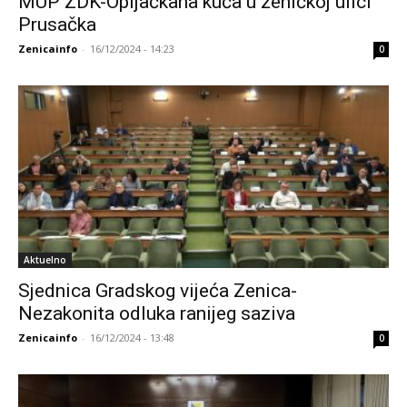
MUP ZDK-Opljačkana kuća u zeničkoj ulici
Prusačka
Zenicainfo
-
16/12/2024 - 14:23
0
Aktuelno
Sjednica Gradskog vijeća Zenica-
Nezakonita odluka ranijeg saziva
Zenicainfo
-
16/12/2024 - 13:48
0