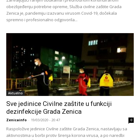
obezbjeđenju potrebne opreme, Služba civilne zaštite Grada
Zenica je, pandemiju izazvanu virusom Covid-19, dočekala
spremno i profesionalno odgovorila...
Aktuelno
Sve jedinice Civilne zaštite u funkciji
dezinfekcije Grada Zenica
Zenicainfo
-
19/03/2020 - 20:47
0
Raspoložive jedinice Civilne zaštite Grada Zenica, nastavljaju sa
aktivnostima u borbi protiv širenja korona virusa, a po naredbi