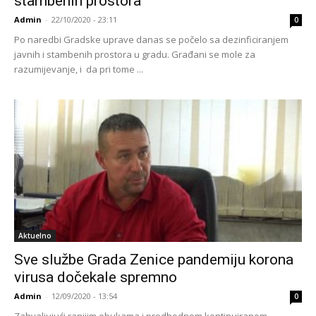
stambenih prostora
Admin
-
22/10/2020 - 23:11
0
Po naredbi Gradske uprave danas se počelo sa dezinficiranjem
javnih i stambenih prostora u gradu. Građani se mole za
razumijevanje, i da pri tome ...
Aktuelno
Sve službe Grada Zenice pandemiju korona
virusa dočekale spremno
Admin
-
12/09/2020 - 13:54
0
Zahvaljujući ranijim obukama i predhodnom kontinuiranom