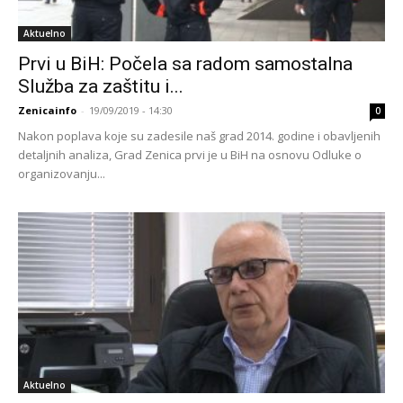
Aktuelno
Prvi u BiH: Počela sa radom samostalna
Služba za zaštitu i...
Zenicainfo
-
19/09/2019 - 14:30
0
Nakon poplava koje su zadesile naš grad 2014. godine i obavljenih
detaljnih analiza, Grad Zenica prvi je u BiH na osnovu Odluke o
organizovanju...
Aktuelno