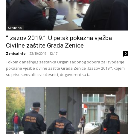
Aktuelno
“Izazov 2019.”: U petak pokazna vježba
Civilne zaštite Grada Zenice
Zenicainfo
-
23/10/2019 - 12:17
0
Tokom današnjeg sastanka Organizacionog odbora za izvođenje
pokazne vježbe civilne zaštite Grada Zenice „Izazov 2019.“, kojem
su prisustvovali i svi učesnici, dogovoreni su i...