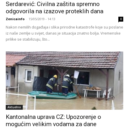
Serdarević: Civilna zaštita spremno
odgovorila na izazove proteklih dana
Zenicainfo
-
15/05/2019 - 14:13
0
Nakon nemilih događaja i slika prirodne katastrofe koje su poslane
iz naše zemlje u svijet, danas je situacija znatno bolja. Vremenske
prilike se stabilizuju, što...
Aktuelno
Kantonalna uprava CZ: Upozorenje o
mogućim velikim vodama za dane