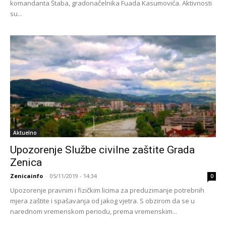
komandanta Štaba, gradonačelnika Fuada Kasumovića. Aktivnosti
su...
Aktuelno
Upozorenje Službe civilne zaštite Grada
Zenica
Zenicainfo
-
05/11/2019 - 14:34
0
Upozorenje pravnim i fizičkim licima za preduzimanje potrebnih
mjera zaštite i spašavanja od jakog vjetra. S obzirom da se u
narednom vremenskom periodu, prema vremenskim...