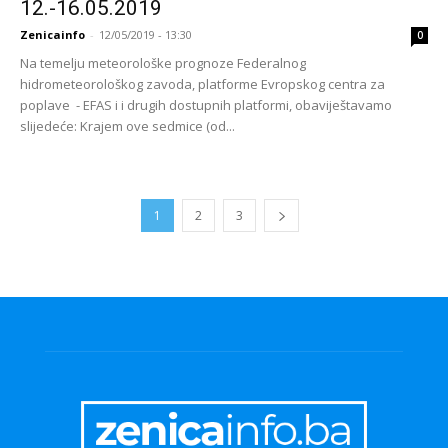
12.-16.05.2019
Zenicainfo
-
12/05/2019 - 13:30
0
Na temelju meteorološke prognoze Federalnog
hidrometeorološkog zavoda, platforme Evropskog centra za
poplave - EFAS i i drugih dostupnih platformi, obaviještavamo
slijedeće: Krajem ove sedmice (od...
1
2
3