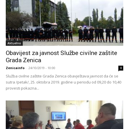
Aktuelno
Obavijest za javnost Službe civilne zaštite
Grada Zenica
Zenicainfo
-
24/10/2019 - 10:00
0
Služba civilne zaštite Grada Zenica obavještava javnost da će se
sutra /petak/, 25. oktobra 2019. godine u periodu od 09,20 do 10,40
provesti pokazna...