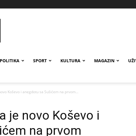
POLITIKA
SPORT
KULTURA
MAGAZIN
UŽ
 novo Koševo i anegdotu sa Sušićem na prvom...
a je novo Koševo i
ićem na prvom