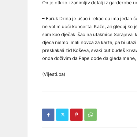
On je otkrio i zanimljiv detalj iz garderobe u
– Faruk Drina je ušao i rekao da ima jedan č
ne volim uoči koncerta. Kaže, ali gledaj ko 
sam kao dječak išao na utakmice Sarajeva, ka
djeca nismo imali novca za karte, pa bi ulaz
preskakali zid Koševa, svaki but budeš krvav
onda doživim da Pape dođe da gleda mene, 
(Vijesti.ba)