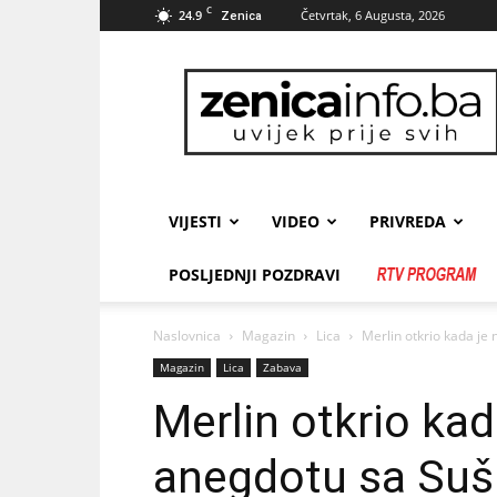
C
24.9
Četvrtak, 6 Augusta, 2026
Zenica
zenicainfo.ba
VIJESTI
VIDEO
PRIVREDA
POSLJEDNJI POZDRAVI
Naslovnica
Magazin
Lica
Merlin otkrio kada je
Magazin
Lica
Zabava
Merlin otkrio kad
anegdotu sa Suš