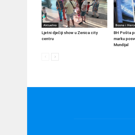
Aktuelno
Bosna i Herc
Ljetni dječiji show u Zenica city
BH Pošta p
centru
marku posv
Mundijal