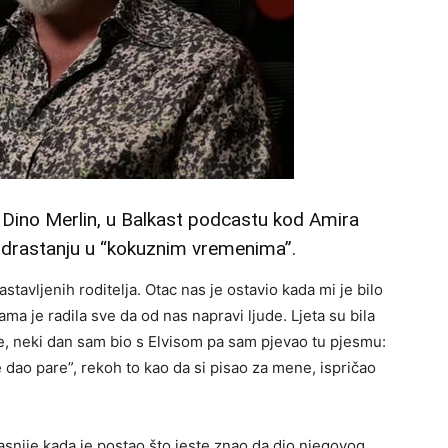
 Dino Merlin, u Balkast podcastu kod Amira
i odrastanju u “kokuznim vremenima”.
stavljenih roditelja. Otac nas je ostavio kada mi je bilo
ma je radila sve da od nas napravi ljude. Ljeta su bila
re, neki dan sam bio s Elvisom pa sam pjevao tu pjesmu:
 dao pare”, rekoh to kao da si pisao za mene, ispričao
asnije kada je postao što jeste znao da dio njegovog