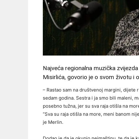
Najveća regionalna muzička zvijezda
Misirlića, govorio je o svom životu 
– Rastao sam na društvenoj margini, dijete ra
sedam godina. Sestra i ja smo bili maleni, ma
posebno tužna, jer su sva raja otišla na mo
“Sva su raja otišla na more, meni banom nije
je Merlin.
Dodao je da je okupio neimaštinu, te da je k