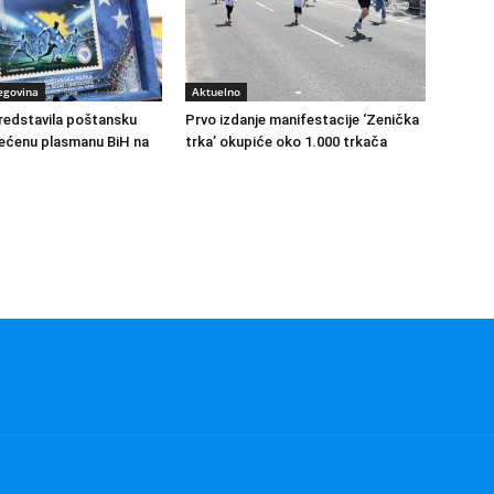
egovina
Aktuelno
redstavila poštansku
Prvo izdanje manifestacije ‘Zenička
ećenu plasmanu BiH na
trka’ okupiće oko 1.000 trkača