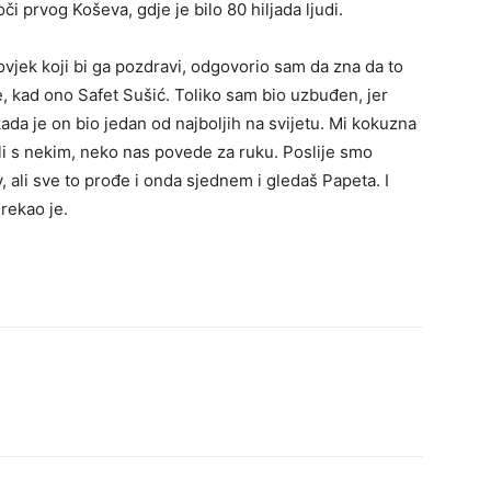
oči prvog Koševa, gdje je bilo 80 hiljada ljudi.
ovjek koji bi ga pozdravi, odgovorio sam da zna da to
je, kad ono Safet Sušić. Toliko sam bio uzbuđen, jer
da je on bio jedan od najboljih na svijetu. Mi kokuzna
ili s nekim, neko nas povede za ruku. Poslije smo
, ali sve to prođe i onda sjednem i gledaš Papeta. I
rekao je.