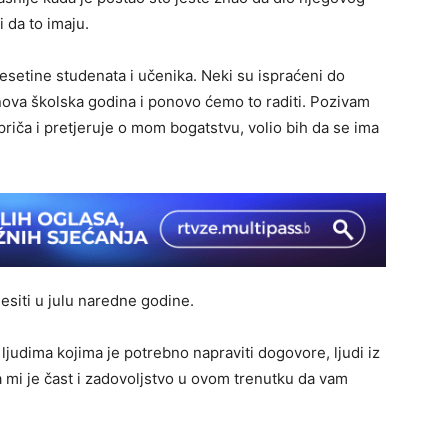
 da to imaju.
esetine studenata i učenika. Neki su ispraćeni do
 nova školska godina i ponovo ćemo to raditi. Pozivam
priča i pretjeruje o mom bogatstvu, volio bih da se ima
esiti u julu naredne godine.
udima kojima je potrebno napraviti dogovore, ljudi iz
a mi je čast i zadovoljstvo u ovom trenutku da vam