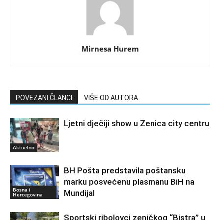
Mirnesa Hurem
POVEZANI ČLANCI
VIŠE OD AUTORA
Ljetni dječiji show u Zenica city centru
Aktuelno
BH Pošta predstavila poštansku
marku posvećenu plasmanu BiH na
Bosna i
Mundijal
Hercegovina
Sportski ribolovci zeničkog “Bistra” u