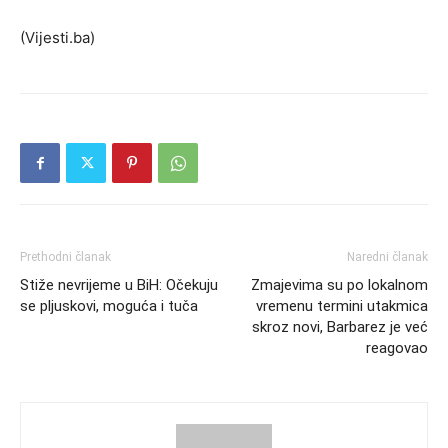
(Vijesti.ba)
Prethodni članak
Naredni članak
Stiže nevrijeme u BiH: Očekuju
Zmajevima su po lokalnom
se pljuskovi, moguća i tuča
vremenu termini utakmica
skroz novi, Barbarez je već
reagovao