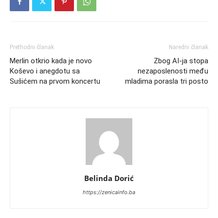
Prethodni članak
Naredni članak
Merlin otkrio kada je novo
Zbog AI-ja stopa
Koševo i anegdotu sa
nezaposlenosti među
Sušićem na prvom koncertu
mladima porasla tri posto
Belinda Dorić
https://zenicainfo.ba