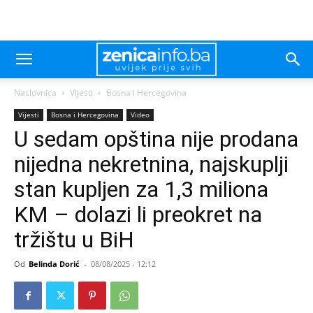
Naslovnica
Vijesti
Bosna i Hercegovina
Vijesti
Bosna i Hercegovina
Video
U sedam opština nije prodana
nijedna nekretnina, najskuplji
stan kupljen za 1,3 miliona
KM – dolazi li preokret na
tržištu u BiH
Od
Belinda Dorić
-
08/08/2025 - 12:12