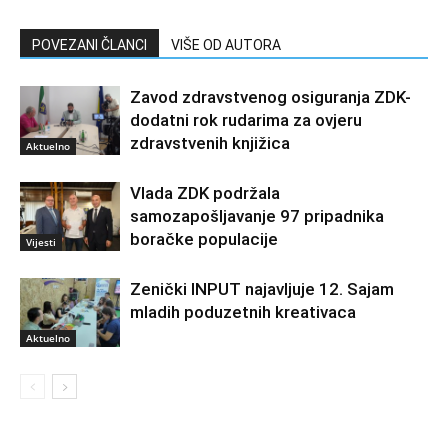
POVEZANI ČLANCI
VIŠE OD AUTORA
Zavod zdravstvenog osiguranja ZDK-
dodatni rok rudarima za ovjeru
zdravstvenih knjižica
Aktuelno
Vlada ZDK podržala
samozapošljavanje 97 pripadnika
boračke populacije
Vijesti
Zenički INPUT najavljuje 12. Sajam
mladih poduzetnih kreativaca
Aktuelno