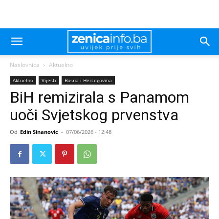
Naslovnica
Aktuelno
Aktuelno
Vijesti
Bosna i Hercegovina
BiH remizirala s Panamom
uoči Svjetskog prvenstva
Od
Edin Sinanovic
-
07/06/2026 - 12:48