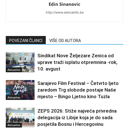
Edin Sinanovic
http://www.zenicainfo.ba
POVEZANI ČLANCI
VIŠE OD AUTORA
Sindikat Nove Željezare Zenica od
uprave traži isplatu otpremnina -rok,
10. avgust
Aktuelno
Sarajevo Film Festival – Četvrto ljeto
zaredom Trg slobode postaje Naše
mjesto – Bingo Ljetno kino Tuzla
Aktuelno
ZEPS 2026: Stiže najveća privredna
delegacija iz Libije koja je do sada
posjetila Bosnu i Hercegovinu
Aktuelno