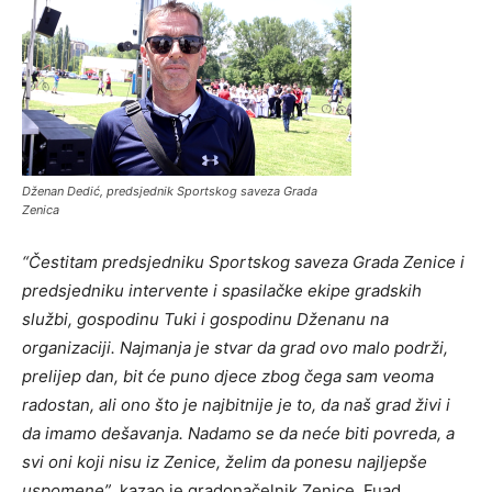
Dženan Dedić, predsjednik Sportskog saveza Grada
Zenica
“Čestitam predsjedniku Sportskog saveza Grada Zenice i
predsjedniku intervente i spasilačke ekipe gradskih
službi, gospodinu Tuki i gospodinu Dženanu na
organizaciji. Najmanja je stvar da grad ovo malo podrži,
prelijep dan, bit će puno djece zbog čega sam veoma
radostan,
ali ono što je najbitnije je to, da naš grad živi i
da imamo dešavanja. Nadamo se da neće biti povreda, a
svi oni koji nisu iz Zenice, želim da ponesu najljepše
uspomene”
, kazao je gradonačelnik Zenice, Fuad