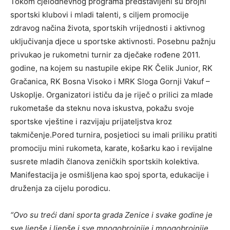
Tokom cjelodnevnog programa predstavljeni su brojni
sportski klubovi i mladi talenti, s ciljem promocije
zdravog načina života, sportskih vrijednosti i aktivnog
uključivanja djece u sportske aktivnosti. Posebnu pažnju
privukao je rukometni turnir za dječake rođene 2011.
godine, na kojem su nastupile ekipe RK Čelik Junior, RK
Gračanica, RK Bosna Visoko i MRK Sloga Gornji Vakuf –
Uskoplje. Organizatori ističu da je riječ o prilici za mlade
rukometaše da steknu nova iskustva, pokažu svoje
sportske vještine i razvijaju prijateljstva kroz
takmičenje.Pored turnira, posjetioci su imali priliku pratiti
promociju mini rukometa, karate, košarku kao i revijalne
susrete mladih članova zeničkih sportskih kolektiva.
Manifestacija je osmišljena kao spoj sporta, edukacije i
druženja za cijelu porodicu.
“Ovo su treći dani sporta grada Zenice i svake godine je
sve ljepše i ljepše i sve mnogobrojnije i mnogobrojnije.