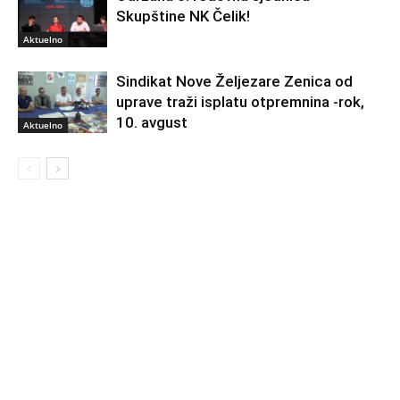
Skupštine NK Čelik!
Aktuelno
Sindikat Nove Željezare Zenica od
uprave traži isplatu otpremnina -rok,
10. avgust
Aktuelno