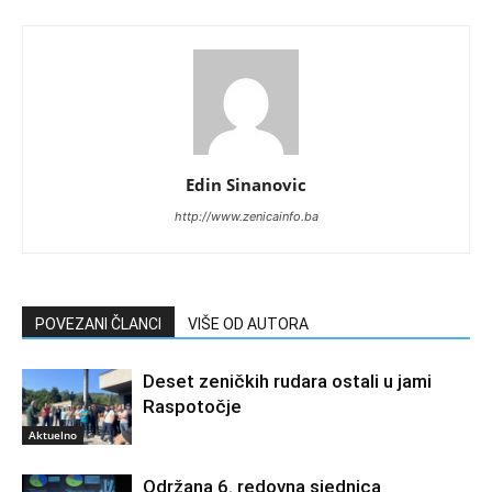
Edin Sinanovic
http://www.zenicainfo.ba
POVEZANI ČLANCI
VIŠE OD AUTORA
Deset zeničkih rudara ostali u jami
Raspotočje
Aktuelno
Održana 6. redovna sjednica