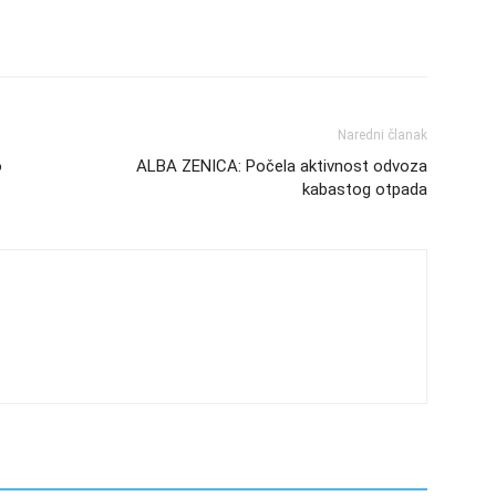
Naredni članak
o
ALBA ZENICA: Počela aktivnost odvoza
kabastog otpada