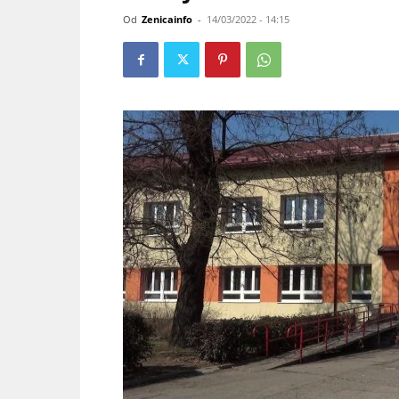
Od
Zenicainfo
-
14/03/2022 - 14:15