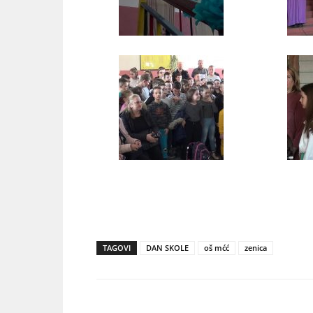
TAGOVI
DAN SKOLE
oš mćć
zenica