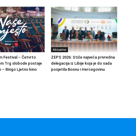
Aktuelno
m Festival – Četvrto
ZEPS 2026: Stiže najveća privredna
om Trg slobode postaje
delegacija iz Libije koja je do sada
 – Bingo Ljetno kino
posjetila Bosnu i Hercegovinu