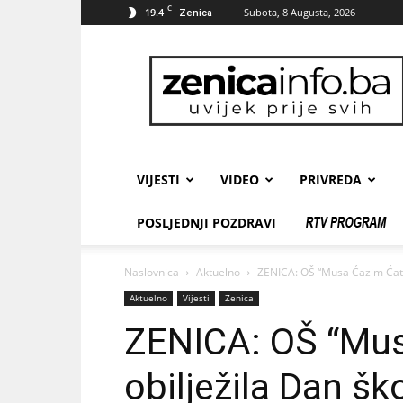
C
19.4
Subota, 8 Augusta, 2026
Zenica
zenicainfo.ba
VIJESTI
VIDEO
PRIVREDA
POSLJEDNJI POZDRAVI
Naslovnica
Aktuelno
ZENICA: OŠ “Musa Ćazim Ćatić
Aktuelno
Vijesti
Zenica
ZENICA: OŠ “Mus
obilježila Dan šk