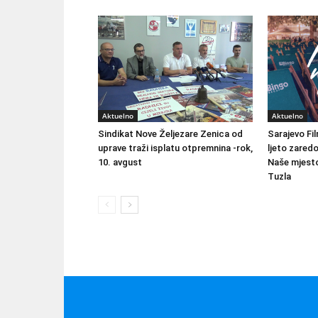
Aktuelno
Aktuelno
Sindikat Nove Željezare Zenica od
Sarajevo Fil
uprave traži isplatu otpremnina -rok,
ljeto zared
10. avgust
Naše mjesto
Tuzla