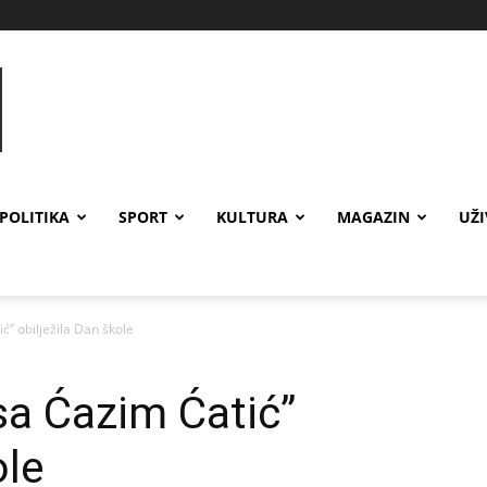
POLITIKA
SPORT
KULTURA
MAGAZIN
UŽ
” obilježila Dan škole
a Ćazim Ćatić”
ole