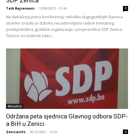
SDP Zenica
Taib Bajramovic
-
13/08/2025 - 12:44
0
Na današnjoj press konferenciji, nekoliko dugogodišnjih članova
stranke izrazilo je duboko nezadovoljstvo radom trenutnog
predsjedništva, gradske organizacije i povjereništva SDP Zenica.
Članovi su istaknuli kako...
Aktuelno
Održana peta sjednica Glavnog odbora SDP-
a BiH u Zenici
Zenicainfo
-
30/10/2021 - 13:53
0