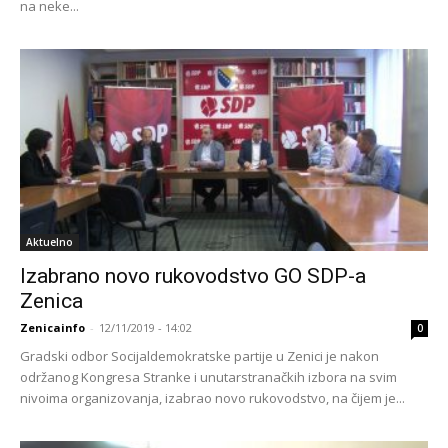
na neke...
Aktuelno
Izabrano novo rukovodstvo GO SDP-a
Zenica
Zenicainfo
-
12/11/2019 - 14:02
0
Gradski odbor Socijaldemokratske partije u Zenici je nakon
održanog Kongresa Stranke i unutarstranačkih izbora na svim
nivoima organizovanja, izabrao novo rukovodstvo, na čijem je...