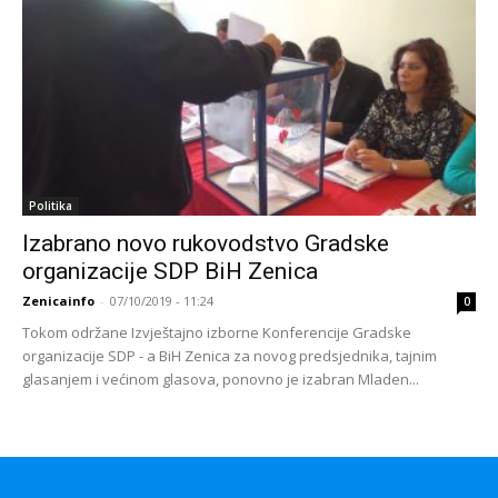
Politika
Izabrano novo rukovodstvo Gradske
organizacije SDP BiH Zenica
Zenicainfo
-
07/10/2019 - 11:24
0
Tokom održane Izvještajno izborne Konferencije Gradske
organizacije SDP - a BiH Zenica za novog predsjednika, tajnim
glasanjem i većinom glasova, ponovno je izabran Mladen...