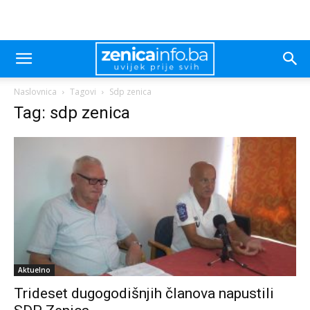
Naslovnica
Tagovi
Sdp zenica
Tag: sdp zenica
Aktuelno
Trideset dugogodišnjih članova napustili