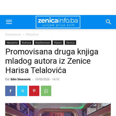
Naslovnica
Aktuelno
Aktuelno
Kultura
Književnost
Vijesti
Zenica
Promovisana druga knjiga
mladog autora iz Zenice
Harisa Telalovića
Od
Edin Sinanovic
-
16/05/2026 - 14:16