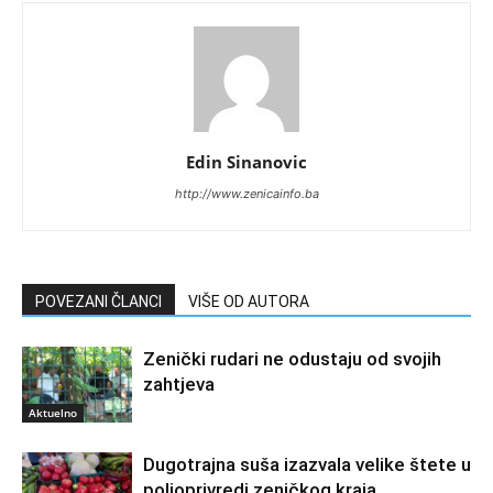
Edin Sinanovic
http://www.zenicainfo.ba
POVEZANI ČLANCI
VIŠE OD AUTORA
Zenički rudari ne odustaju od svojih
zahtjeva
Aktuelno
Dugotrajna suša izazvala velike štete u
poljoprivredi zeničkog kraja