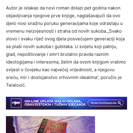
Autor je istakao da novi roman dolazi pet godina nakon
objavljivanja njegove prve knjige, naglašavajući da ovo
djelo nosi snažnu poruku generacijama koje odrastaju u
vremenu neizvjesnosti i straha od novih sukoba.„Svako
slovo i svaku riječ ovog djela posvećujem generaciji koja
se plaši novih sukoba i gubitaka. U svijetu koji patnju,
glad, nepoštovanje i smrt brutalno pravda raznim
ideologijama i interesima, želim da ovom knjigom vratimo
svijest o čovjeku kao najvećoj vrijednosti, a njegovu
sreću, mir i dostojanstvo vrhovnim idealima“, poručio je
Telalović.