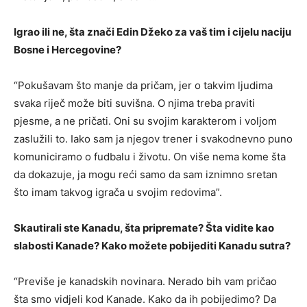
Igrao ili ne, šta znači Edin Džeko za vaš tim i cijelu naciju
Bosne i Hercegovine?
“Pokušavam što manje da pričam, jer o takvim ljudima
svaka riječ može biti suvišna. O njima treba praviti
pjesme, a ne pričati. Oni su svojim karakterom i voljom
zaslužili to. Iako sam ja njegov trener i svakodnevno puno
komuniciramo o fudbalu i životu. On više nema kome šta
da dokazuje, ja mogu reći samo da sam iznimno sretan
što imam takvog igrača u svojim redovima”.
Skautirali ste Kanadu, šta pripremate? Šta vidite kao
slabosti Kanade? Kako možete pobijediti Kanadu sutra?
“Previše je kanadskih novinara. Nerado bih vam pričao
šta smo vidjeli kod Kanade. Kako da ih pobijedimo? Da