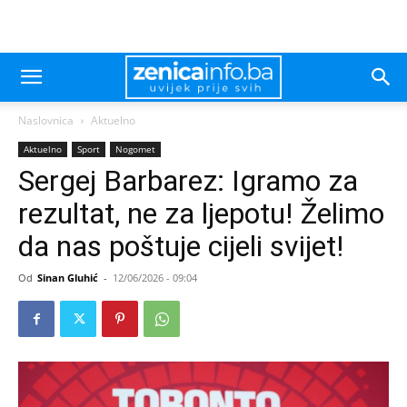
Naslovnica
Aktuelno
Aktuelno
Sport
Nogomet
Sergej Barbarez: Igramo za
rezultat, ne za ljepotu! Želimo
da nas poštuje cijeli svijet!
Od
Sinan Gluhić
-
12/06/2026 - 09:04