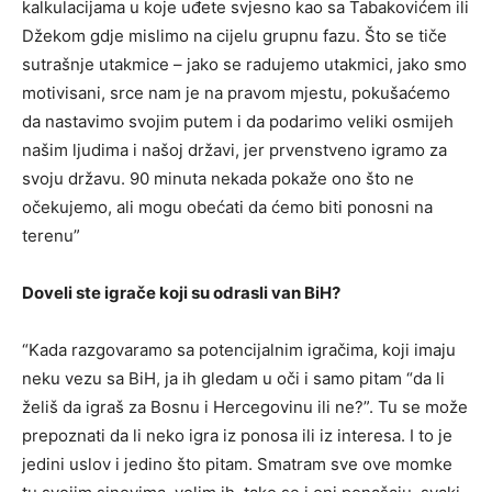
kalkulacijama u koje uđete svjesno kao sa Tabakovićem ili
Džekom gdje mislimo na cijelu grupnu fazu. Što se tiče
sutrašnje utakmice – jako se radujemo utakmici, jako smo
motivisani, srce nam je na pravom mjestu, pokušaćemo
da nastavimo svojim putem i da podarimo veliki osmijeh
našim ljudima i našoj državi, jer prvenstveno igramo za
svoju državu. 90 minuta nekada pokaže ono što ne
očekujemo, ali mogu obećati da ćemo biti ponosni na
terenu”
Doveli ste igrače koji su odrasli van BiH?
“Kada razgovaramo sa potencijalnim igračima, koji imaju
neku vezu sa BiH, ja ih gledam u oči i samo pitam “da li
želiš da igraš za Bosnu i Hercegovinu ili ne?”. Tu se može
prepoznati da li neko igra iz ponosa ili iz interesa. I to je
jedini uslov i jedino što pitam. Smatram sve ove momke