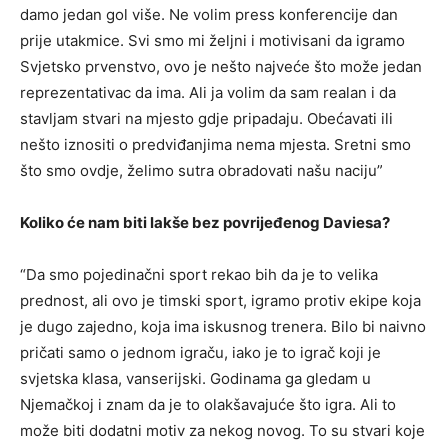
damo jedan gol više. Ne volim press konferencije dan
prije utakmice. Svi smo mi željni i motivisani da igramo
Svjetsko prvenstvo, ovo je nešto najveće što može jedan
reprezentativac da ima. Ali ja volim da sam realan i da
stavljam stvari na mjesto gdje pripadaju. Obećavati ili
nešto iznositi o predviđanjima nema mjesta. Sretni smo
što smo ovdje, želimo sutra obradovati našu naciju”
Koliko će nam biti lakše bez povrijeđenog Daviesa?
“Da smo pojedinačni sport rekao bih da je to velika
prednost, ali ovo je timski sport, igramo protiv ekipe koja
je dugo zajedno, koja ima iskusnog trenera. Bilo bi naivno
pričati samo o jednom igraču, iako je to igrač koji je
svjetska klasa, vanserijski. Godinama ga gledam u
Njemačkoj i znam da je to olakšavajuće što igra. Ali to
može biti dodatni motiv za nekog novog. To su stvari koje