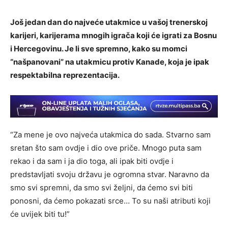
Još jedan dan do najveće utakmice u vašoj trenerskoj
karijeri, karijerama mnogih igrača koji će igrati za Bosnu
i Hercegovinu. Je li sve spremno, kako su momci
“našpanovani” na utakmicu protiv Kanade, koja je ipak
respektabilna reprezentacija.
“Za mene je ovo najveća utakmica do sada. Stvarno sam
sretan što sam ovdje i dio ove priče. Mnogo puta sam
rekao i da sam i ja dio toga, ali ipak biti ovdje i
predstavljati svoju državu je ogromna stvar. Naravno da
smo svi spremni, da smo svi željni, da ćemo svi biti
ponosni, da ćemo pokazati srce… To su naši atributi koji
će uvijek biti tu!”