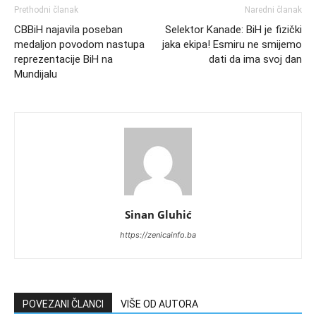
Prethodni članak
Naredni članak
CBBiH najavila poseban
Selektor Kanade: BiH je fizički
medaljon povodom nastupa
jaka ekipa! Esmiru ne smijemo
reprezentacije BiH na
dati da ima svoj dan
Mundijalu
Sinan Gluhić
https://zenicainfo.ba
POVEZANI ČLANCI
VIŠE OD AUTORA