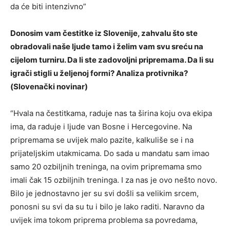
da će biti intenzivno”
Donosim vam čestitke iz Slovenije, zahvalu što ste
obradovali naše ljude tamo i želim vam svu sreću na
cijelom turniru. Da li ste zadovoljni pripremama. Da li su
igrači stigli u željenoj formi? Analiza protivnika?
(Slovenački novinar)
“Hvala na čestitkama, raduje nas ta širina koju ova ekipa
ima, da raduje i ljude van Bosne i Hercegovine. Na
pripremama se uvijek malo pazite, kalkuliše se i na
prijateljskim utakmicama. Do sada u mandatu sam imao
samo 20 ozbiljnih treninga, na ovim pripremama smo
imali čak 15 ozbiljnih treninga. I za nas je ovo nešto novo.
Bilo je jednostavno jer su svi došli sa velikim srcem,
ponosni su svi da su tu i bilo je lako raditi. Naravno da
uvijek ima tokom priprema problema sa povredama,