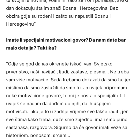
tu svojim sinovima, volim ih, tako se i oni ponašaju, svaki
dan dokazuju šta im znači Bosna i Hercegovina. Bez
obzira gdje su rođeni i zašto su napustili Bosnu i
Hercegovinu”
Imate li specijalni motivacioni govor? Da nam date bar
malo detalja?
Taktika?
“Gdje se god danas okrenete iskoči vam Svjetsko
prvenstvo, naši navijači, ljudi, zastave, pjesma… Ne treba
vam više motivacije. Sada trebamo dokazati da smo tu, jer
mislimo da smo zaslužili da smo tu. Ja uvijek pripremam
neke motivacione govore, to mi je postalo specijalitet. I
uvijek se nadam da dođem do njih, da ih uspijem
motivisati. Iako je to u zadnje vrijeme sve lakše raditi, jer
sve štima kako treba, duže smo zajedno, imali smo puno
sastanaka, razgovora. Sigurno da će govor imati veze sa
historijom, ponosom, srcem…”