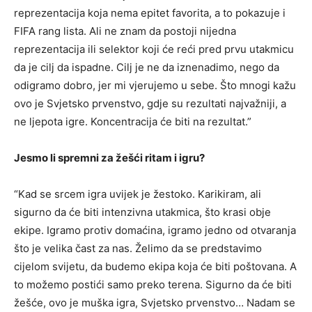
reprezentacija koja nema epitet favorita, a to pokazuje i
FIFA rang lista. Ali ne znam da postoji nijedna
reprezentacija ili selektor koji će reći pred prvu utakmicu
da je cilj da ispadne. Cilj je ne da iznenadimo, nego da
odigramo dobro, jer mi vjerujemo u sebe. Što mnogi kažu
ovo je Svjetsko prvenstvo, gdje su rezultati najvažniji, a
ne ljepota igre. Koncentracija će biti na rezultat.”
Jesmo li spremni za žešći ritam i igru?
“Kad se srcem igra uvijek je žestoko. Karikiram, ali
sigurno da će biti intenzivna utakmica, što krasi obje
ekipe. Igramo protiv domaćina, igramo jedno od otvaranja
što je velika čast za nas. Želimo da se predstavimo
cijelom svijetu, da budemo ekipa koja će biti poštovana. A
to možemo postići samo preko terena. Sigurno da će biti
žešće, ovo je muška igra, Svjetsko prvenstvo… Nadam se