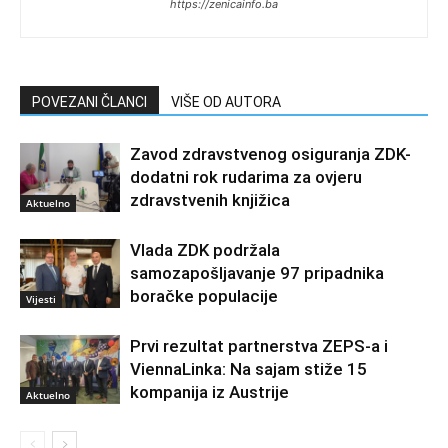
https://zenicainfo.ba
POVEZANI ČLANCI
VIŠE OD AUTORA
Zavod zdravstvenog osiguranja ZDK-
dodatni rok rudarima za ovjeru
zdravstvenih knjižica
Aktuelno
Vlada ZDK podržala
samozapošljavanje 97 pripadnika
boračke populacije
Vijesti
Prvi rezultat partnerstva ZEPS-a i
ViennaLinka: Na sajam stiže 15
kompanija iz Austrije
Aktuelno