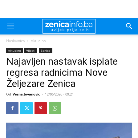
Naslovnica
Aktuelno
Aktuelno
Vijesti
Zenica
Najavljen nastavak isplate
regresa radnicima Nove
Željezare Zenica
Od
Vesna Jovanovic
-
12/06/2026 - 09:21