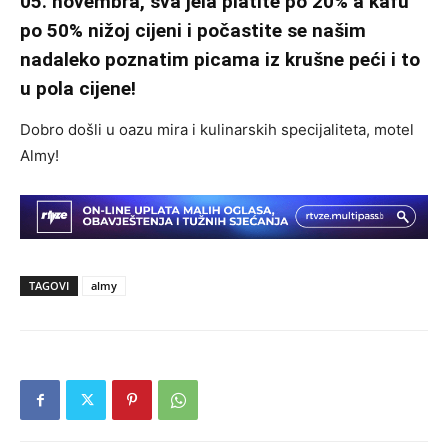
05. novembra, sva jela platite po 20% a kafu
po 50% nižoj cijeni i počastite se našim
nadaleko poznatim picama iz krušne peći i to
u pola cijene!
Dobro došli u oazu mira i kulinarskih specijaliteta, motel
Almy!
TAGOVI
almy