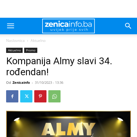
Naslovnica
Aktuelno
Aktuelno
Promo
Kompanija Almy slavi 34.
rođendan!
Od
Zenicainfo
-
31/10/2023 - 13:36