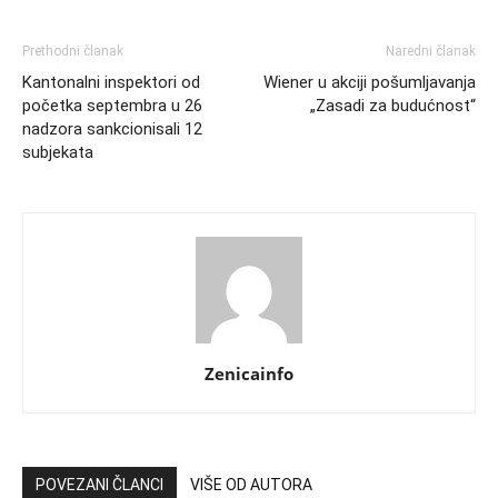
Prethodni članak
Naredni članak
Kantonalni inspektori od
Wiener u akciji pošumljavanja
početka septembra u 26
„Zasadi za budućnost“
nadzora sankcionisali 12
subjekata
Zenicainfo
POVEZANI ČLANCI
VIŠE OD AUTORA