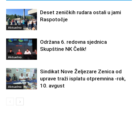
Deset zeničkih rudara ostali u jami
Raspotočje
Aktuelno
Održana 6. redovna sjednica
Skupštine NK Čelik!
Aktuelno
Sindikat Nove Željezare Zenica od
uprave traži isplatu otpremnina -rok,
10. avgust
Aktuelno