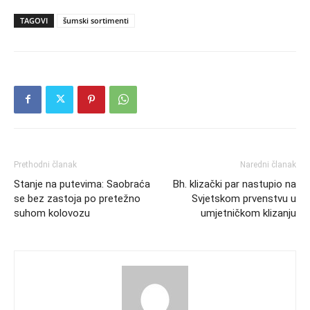
TAGOVI
šumski sortimenti
Prethodni članak
Naredni članak
Stanje na putevima: Saobraća
Bh. klizački par nastupio na
se bez zastoja po pretežno
Svjetskom prvenstvu u
suhom kolovozu
umjetničkom klizanju