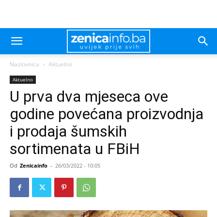
Naslovnica
Aktuelno
Aktuelno
U prva dva mjeseca ove
godine povećana proizvodnja
i prodaja šumskih
sortimenata u FBiH
Od
Zenicainfo
-
26/03/2022 - 10:05