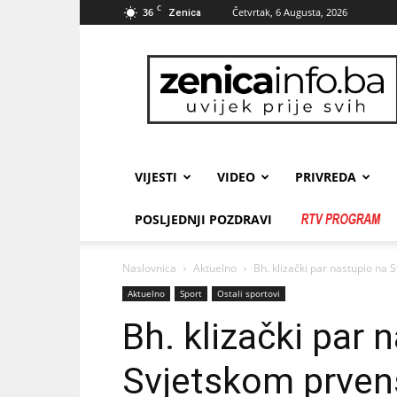
C
36
Četvrtak, 6 Augusta, 2026
Zenica
zenicainfo.ba
VIJESTI
VIDEO
PRIVREDA
POSLJEDNJI POZDRAVI
Naslovnica
Aktuelno
Bh. klizački par nastupio na
Aktuelno
Sport
Ostali sportovi
Bh. klizački par 
Svjetskom prven