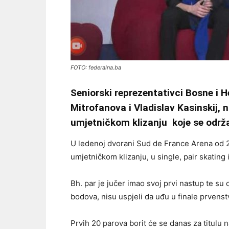
FOTO: federalna.ba
Seniorski reprezentativci Bosne i He
Mitrofanova i Vladislav Kasinskij, 
umjetničkom klizanju koje se održa
U ledenoj dvorani Sud de France Arena od 20.
umjetničkom klizanju, u single, pair skating 
Bh. par je jučer imao svoj prvi nastup te su o
bodova, nisu uspjeli da uđu u finale prvenstv
Prvih 20 parova borit će se danas za titulu 