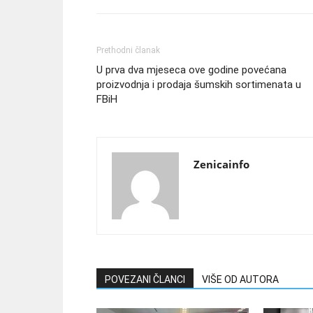
Prethodni članak
U prva dva mjeseca ove godine povećana
proizvodnja i prodaja šumskih sortimenata u
FBiH
Zenicainfo
POVEZANI ČLANCI
VIŠE OD AUTORA