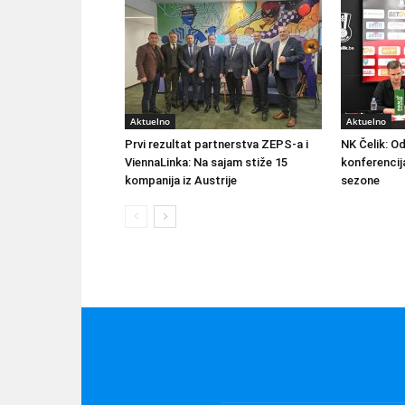
Aktuelno
Aktuelno
Prvi rezultat partnerstva ZEPS-a i
NK Čelik: O
ViennaLinka: Na sajam stiže 15
konferencij
kompanija iz Austrije
sezone