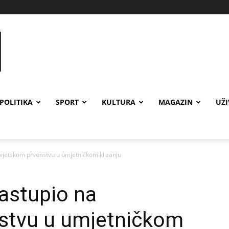
POLITIKA
SPORT
KULTURA
MAGAZIN
UŽ
 Svjetskom prvenstvu u umjetničkom klizanju
nastupio na
stvu u umjetničkom