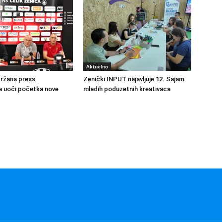
Aktuelno
držana press
Zenički INPUT najavljuje 12. Sajam
a uoči početka nove
mladih poduzetnih kreativaca