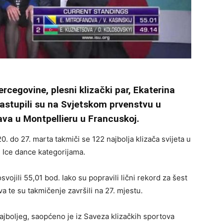
rcegovine, plesni klizački par, Ekaterina
nastupili su na Svjetskom prvenstvu u
va u Montpellieru u Francuskoj.
 do 27. marta takmiči se 122 najbolja klizača svijeta u
i Ice dance kategorijama.
svojili 55,01 bod. Iako su popravili lični rekord za šest
a te su takmičenje završili na 27. mjestu.
najboljeg, saopćeno je iz Saveza klizačkih sportova