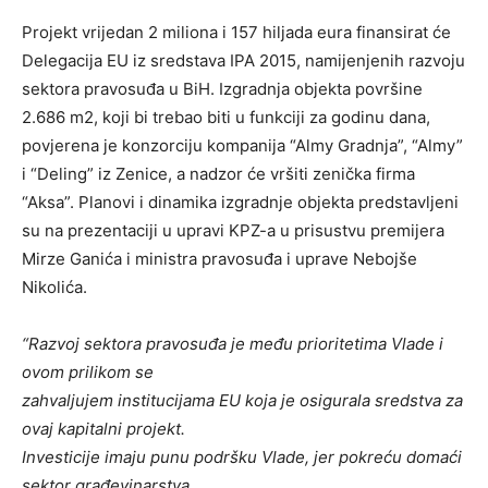
Projekt vrijedan 2 miliona i 157 hiljada eura finansirat će
Delegacija EU iz sredstava IPA 2015, namijenjenih razvoju
sektora pravosuđa u BiH. Izgradnja objekta površine
2.686 m2, koji bi trebao biti u funkciji za godinu dana,
povjerena je konzorciju kompanija “Almy Gradnja”, “Almy”
i “Deling” iz Zenice, a nadzor će vršiti zenička firma
“Aksa”. Planovi i dinamika izgradnje objekta predstavljeni
su na prezentaciji u upravi KPZ-a u prisustvu premijera
Mirze Ganića i ministra pravosuđa i uprave Nebojše
Nikolića.
“Razvoj sektora pravosuđa je među prioritetima Vlade i
ovom prilikom se
zahvaljujem institucijama EU koja je osigurala sredstva za
ovaj kapitalni projekt.
Investicije imaju punu podršku Vlade, jer pokreću domaći
sektor građevinarstva