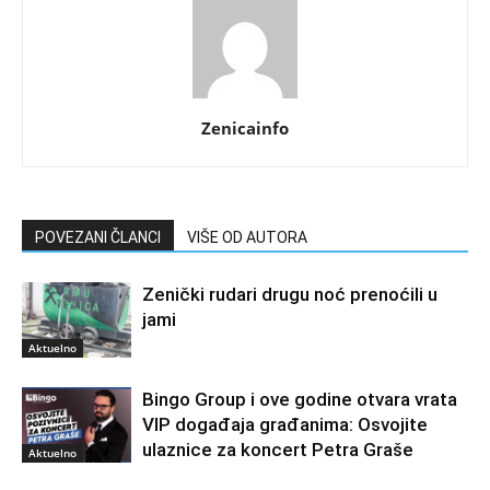
Zenicainfo
POVEZANI ČLANCI
VIŠE OD AUTORA
Zenički rudari drugu noć prenoćili u
jami
Aktuelno
Bingo Group i ove godine otvara vrata
VIP događaja građanima: Osvojite
ulaznice za koncert Petra Graše
Aktuelno