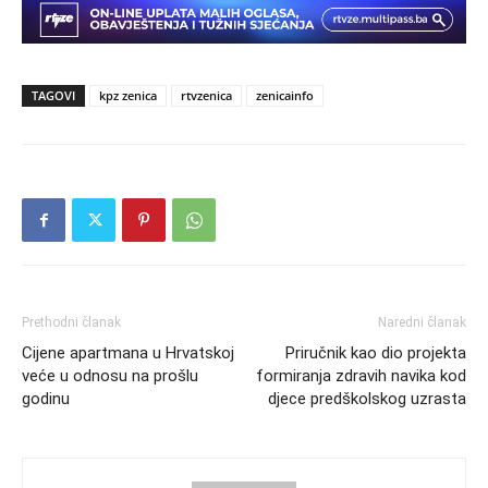
TAGOVI
kpz zenica
rtvzenica
zenicainfo
Prethodni članak
Naredni članak
Cijene apartmana u Hrvatskoj
Priručnik kao dio projekta
veće u odnosu na prošlu
formiranja zdravih navika kod
godinu
djece predškolskog uzrasta