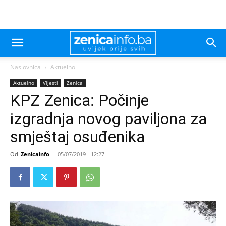
Naslovnica
Aktuelno
Aktuelno
Vijesti
Zenica
KPZ Zenica: Počinje
izgradnja novog paviljona za
smještaj osuđenika
Od
Zenicainfo
-
05/07/2019 - 12:27