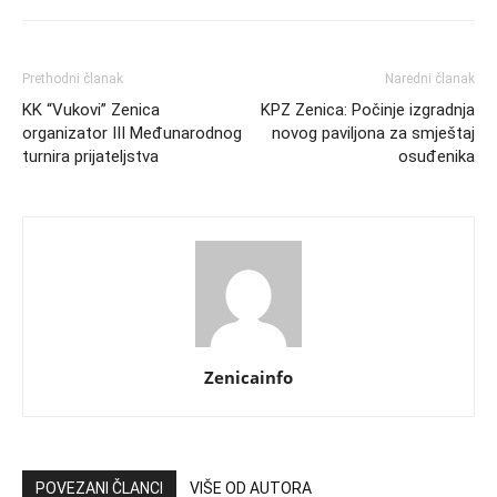
Prethodni članak
Naredni članak
KK “Vukovi” Zenica
KPZ Zenica: Počinje izgradnja
organizator III Međunarodnog
novog paviljona za smještaj
turnira prijateljstva
osuđenika
Zenicainfo
POVEZANI ČLANCI
VIŠE OD AUTORA