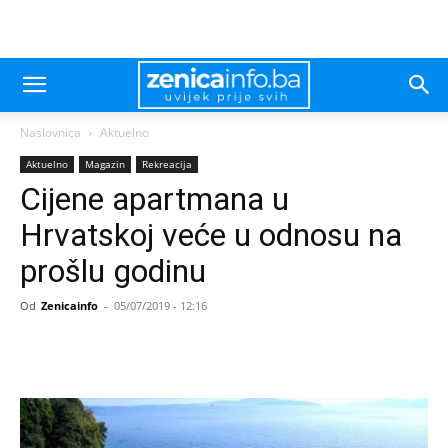
Naslovnica
Aktuelno
Aktuelno
Magazin
Rekreacija
Cijene apartmana u
Hrvatskoj veće u odnosu na
prošlu godinu
Od
Zenicainfo
-
05/07/2019 - 12:16