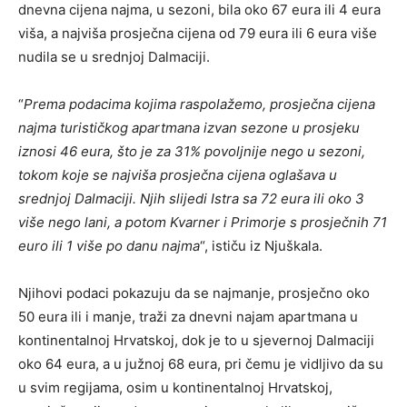
dnevna cijena najma, u sezoni, bila oko 67 eura ili 4 eura
viša, a najviša prosječna cijena od 79 eura ili 6 eura više
nudila se u srednjoj Dalmaciji.
“
Prema podacima kojima raspolažemo, prosječna cijena
najma turističkog apartmana izvan sezone u prosjeku
iznosi 46 eura, što je za 31% povoljnije nego u sezoni,
tokom koje se najviša prosječna cijena oglašava u
srednjoj Dalmaciji. Njih slijedi Istra sa 72 eura ili oko 3
više nego lani, a potom Kvarner i Primorje s prosječnih 71
euro ili 1 više po danu najma
“, ističu iz Njuškala.
Njihovi podaci pokazuju da se najmanje, prosječno oko
50 eura ili i manje, traži za dnevni najam apartmana u
kontinentalnoj Hrvatskoj, dok je to u sjevernoj Dalmaciji
oko 64 eura, a u južnoj 68 eura, pri čemu je vidljivo da su
u svim regijama, osim u kontinentalnoj Hrvatskoj,