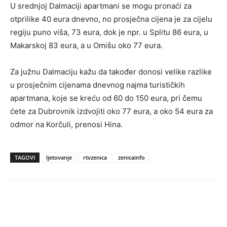
U srednjoj Dalmaciji apartmani se mogu pronaći za
otprilike 40 eura dnevno, no prosječna cijena je za cijelu
regiju puno viša, 73 eura, dok je npr. u Splitu 86 eura, u
Makarskoj 83 eura, a u Omišu oko 77 eura.
Za južnu Dalmaciju kažu da također donosi velike razlike
u prosječnim cijenama dnevnog najma turističkih
apartmana, koje se kreću od 60 do 150 eura, pri čemu
ćete za Dubrovnik izdvojiti oko 77 eura, a oko 54 eura za
odmor na Korčuli, prenosi Hina.
TAGOVI
ljetovanje
rtvzenica
zenicainfo