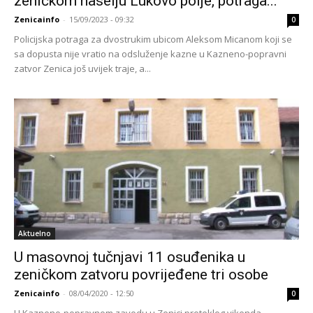
zeničkom naselju Lukovo polje, potraga...
Zenicainfo
-
15/09/2023 - 09:32
0
Policijska potraga za dvostrukim ubicom Aleksom Micanom koji se
sa dopusta nije vratio na odsluženje kazne u Kazneno-popravni
zatvor Zenica još uvijek traje, a...
Aktuelno
U masovnoj tučnjavi 11 osuđenika u
zeničkom zatvoru povrijeđene tri osobe
Zenicainfo
-
08/04/2020 - 12:50
0
U Kazneno-popravnom zavodu u Zenici proteklog vikenda