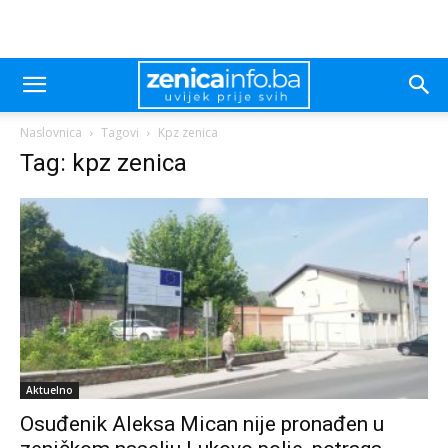
Naslovnica
Tagovi
Kpz zenica
Tag: kpz zenica
Aktuelno
Osuđenik Aleksa Mican nije pronađen u