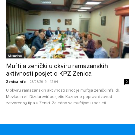
Aktuelno
Muftija zenički u okviru ramazanskih
aktivnosti posjetio KPZ Zenica
Zenicainfo
-
28/05/2019 - 12:04
0
U okviru ramazanskih aktivnosti sinoć je muftija zenički hfz. dr.
Mevludin ef. Dizdarević posjetio Kazneno-popravni zavod
zatvorenog tipa u Zenici. Zajedno sa muftijom u posjeti...