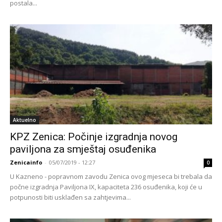
postala...
Aktuelno
KPZ Zenica: Počinje izgradnja novog
paviljona za smještaj osuđenika
Zenicainfo
-
05/07/2019 - 12:27
0
U Kazneno - popravnom zavodu Zenica ovog mjeseca bi trebala da
počne izgradnja Paviljona IX, kapaciteta 236 osuđenika, koji će u
potpunosti biti usklađen sa zahtjevima...