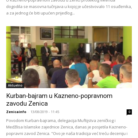
dogodila se masovna tučnjava u kojoj je učestvovalo 11 osuđenika,
a za jednog će biti upućen prijedlog...
Aktuelno
Kurban-bajram u Kazneno-popravnom
zavodu Zenica
Zenicainfo
-
13/08/2019 - 11:45
0
Povodom Kurban-bajrama, delegacija Muftijstva zeničkog i
Medžlisa Islamske zajednice Zenica, danas je posjetila Kazneno-
popravni zavod Zenica. "Ovo je naša tradicija već treću deceniju i