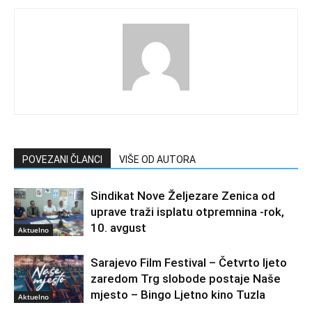
POVEZANI ČLANCI
VIŠE OD AUTORA
Sindikat Nove Željezare Zenica od
uprave traži isplatu otpremnina -rok,
10. avgust
Aktuelno
Sarajevo Film Festival – Četvrto ljeto
zaredom Trg slobode postaje Naše
mjesto – Bingo Ljetno kino Tuzla
Aktuelno