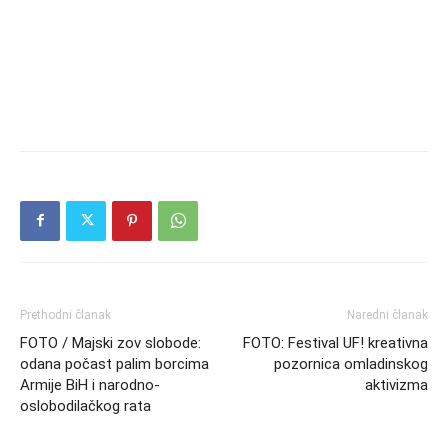
Prethodni članak
Naredni članak
FOTO / Majski zov slobode:
FOTO: Festival UF! kreativna
odana počast palim borcima
pozornica omladinskog
Armije BiH i narodno-
aktivizma
oslobodilačkog rata