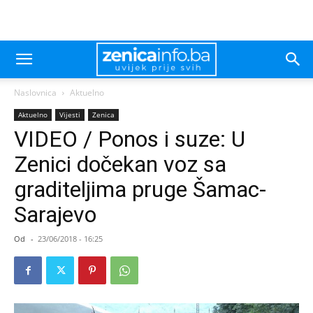
Naslovnica
Aktuelno
Aktuelno
Vijesti
Zenica
VIDEO / Ponos i suze: U
Zenici dočekan voz sa
graditeljima pruge Šamac-
Sarajevo
Od
-
23/06/2018 - 16:25