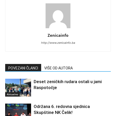
Zenicainfo
http://www.zenicainfo.ba
POVEZANI ČLANCI
VIŠE OD AUTORA
Deset zeničkih rudara ostali u jami
Raspotočje
Aktuelno
Održana 6. redovna sjednica
Skupštine NK Čelik!