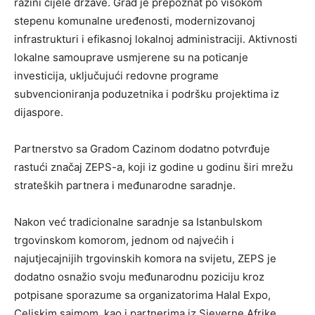
razini cijele države. Grad je prepoznat po visokom
stepenu komunalne uređenosti, modernizovanoj
infrastrukturi i efikasnoj lokalnoj administraciji. Aktivnosti
lokalne samouprave usmjerene su na poticanje
investicija, uključujući redovne programe
subvencioniranja poduzetnika i podršku projektima iz
dijaspore.
Partnerstvo sa Gradom Cazinom dodatno potvrđuje
rastući značaj ZEPS-a, koji iz godine u godinu širi mrežu
strateških partnera i međunarodne saradnje.
Nakon već tradicionalne saradnje sa Istanbulskom
trgovinskom komorom, jednom od najvećih i
najutjecajnijih trgovinskih komora na svijetu, ZEPS je
dodatno osnažio svoju međunarodnu poziciju kroz
potpisane sporazume sa organizatorima Halal Expo,
Celjskim sajmom, kao i partnerima iz Sjeverne Afrike.