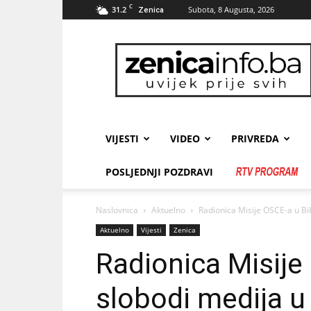
C
31.2
Subota, 8 Augusta, 2026
Zenica
zenicainfo.ba
VIJESTI
VIDEO
PRIVREDA
POSLJEDNJI POZDRAVI
Naslovnica
Aktuelno
Radionica Misije OSCE-a u Bi
Aktuelno
Vijesti
Zenica
Radionica Misije
slobodi medija u