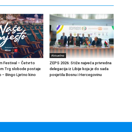
Aktuelno
m Festival – Četvrto
ZEPS 2026: Stiže najveća privredna
om Trg slobode postaje
delegacija iz Libije koja je do sada
 – Bingo Ljetno kino
posjetila Bosnu i Hercegovinu