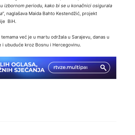
u izbornom periodu, kako bi se u konačnici osigurala
sa
“, naglašava Maida Bahto Kestendžić, projekt
ije BiH.
m temama već je u martu održala u Sarajevu, danas u
iće i ubuduće kroz Bosnu i Hercegovinu.