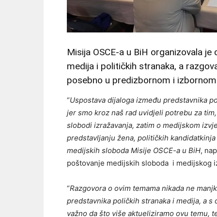
Misija OSCE-a u BiH organizovala je
medija i političkih stranaka, a razgov
posebno u predizbornom i izbornom 
“
Uspostava dijaloga između predstavnika polit
jer smo kroz naš rad uvidjeli potrebu za ti
slobodi izražavanja, zatim o medijskom izvje
predstavljanju žena, političkih kandidatkinj
medijskih sloboda Misije OSCE-a u BiH
, na
poštovanje medijskih sloboda i medijskog i
“
Razgovora o ovim temama nikada ne manjka
predstavnika poličkih stranaka i medija, a 
važno da što više aktueliziramo ovu temu, 