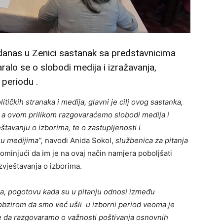
 danas u Zenici sastanak sa predstavnicima
aralo se o slobodi medija i izražavanja,
periodu .
ičkih stranaka i medija, glavni je cilj ovog sastanka,
m, a ovom prilikom razgovaraćemo slobodi medija i
štavanju o izborima, te o zastupljenosti i
a u medijima”,
navodi Anida Sokol,
službenica za pitanja
pominjući da im je na ovaj način namjera poboljšati
zvještavanja o izborima.
, pogotovu kada su u pitanju odnosi između
s obzirom da smo već ušli u izborni period veoma je
te da razgovaramo o važnosti poštivanja osnovnih