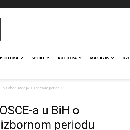
POLITIKA
SPORT
KULTURA
MAGAZIN
UŽ
H o slobodi medija u izbornom periodu
 OSCE-a u BiH o
 izbornom periodu