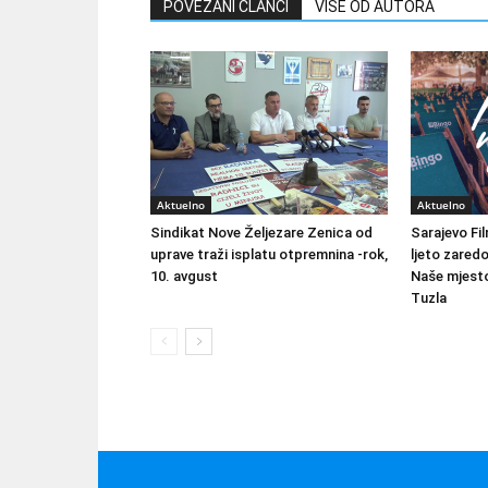
POVEZANI ČLANCI
VIŠE OD AUTORA
Aktuelno
Aktuelno
Sindikat Nove Željezare Zenica od
Sarajevo Fil
uprave traži isplatu otpremnina -rok,
ljeto zared
10. avgust
Naše mjesto
Tuzla