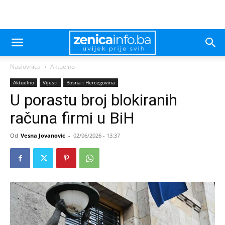
Naslovnica
Aktuelno
Aktuelno
Vijesti
Bosna i Hercegovina
U porastu broj blokiranih
računa firmi u BiH
Od
Vesna Jovanovic
-
02/06/2026 - 13:37