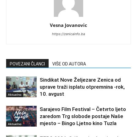
Vesna Jovanovic
https://zenicainfo.ba
POVEZANI ČLANCI
VIŠE OD AUTORA
Sindikat Nove Željezare Zenica od
uprave traži isplatu otpremnina -rok,
10. avgust
Aktuelno
Sarajevo Film Festival – Četvrto ljeto
zaredom Trg slobode postaje Naše
mjesto – Bingo Ljetno kino Tuzla
Aktuelno